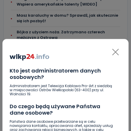
Wspiera amerykańskie talenty [WIDEO]
Masz karaluchy w domu? Sprawdź, jak skutecznie
się ich pozbyć!
Bójka z użyciem noża. Zatrzymano czterech
mężczyzn z Ostrowa
Przyglądała im się cała Polska. Mijają 23 lata od
strajku w Fabryce Wagon
Kto jest administratorem danych
osobowych?
Administratorem jest Telewizja Kablowa Pro-Art z siedzibą
Skomentuj ten wpis jako pierwszy!
w miejscowości Ostrów Wielkopolski (63-400) przy ul.
Wolności 19.
Do czego będą używane Państwa
DOŁĄCZ DO DYSKUSJI
dane osobowe?
Państwa dane osobowe przetwarzane są w celu
nawiązania kontaktu, opracowania ofert, sprzedaży usług
oraz zachowania relacji biznesowych, a także w celu