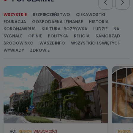
WSZYSTKIE
BEZPIECZEŃSTWO
CIEKAWOSTKI
EDUKACJA
GOSPODARKA I FINANSE
HISTORIA
KORONAWIRUS
KULTURA I ROZRYWKA
LUDZIE
NA
SYGNALE
OPINIE
POLITYKA
RELIGIA
SAMORZĄD
ŚRODOWISKO
WASZE INFO
WSZYSTKICH ŚWIĘTYCH
WYWIADY
ZDROWIE
HOT
REGION
WIADOMOŚCI
REGION