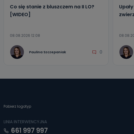
Co się stanie z bluszczem na II LO?
Upały 
[WIDEO]
zwier
08.08.2026 12:08
08.08.2
0
Paulina Szczepaniak
Pobierz logotyp
LINIA INTERWENCYJNA
661 997 997