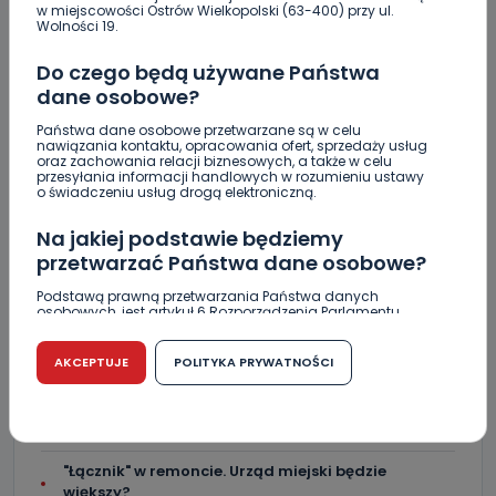
niego wyjść [FOTO]
w miejscowości Ostrów Wielkopolski (63-400) przy ul.
Wolności 19.
Nastolatek w szpitalu po zderzeniu osobówki z
motocyklem
Do czego będą używane Państwa
dane osobowe?
Uważaj na oszustwo! Przychodzą maile z
Państwa dane osobowe przetwarzane są w celu
fałszywego e-Urzędu Skarbowego
nawiązania kontaktu, opracowania ofert, sprzedaży usług
oraz zachowania relacji biznesowych, a także w celu
Jak wybrać prostownicę do włosów puszących się i
przesyłania informacji handlowych w rozumieniu ustawy
o świadczeniu usług drogą elektroniczną.
elektryzujących?
Na jakiej podstawie będziemy
Jakość wody wróciła (prawie) do normy. Jest
komunikat sanepidu
przetwarzać Państwa dane osobowe?
Podstawą prawną przetwarzania Państwa danych
Zatrzymany w Sośniach. Za połamane tablice
osobowych, jest artykuł 6 Rozporządzenia Parlamentu
Europejskiego i Rady (UE) 2016/679 z dnia 27 kwietnia 2016
r. w sprawie ochrony osób fizycznych w związku z
Nowe ustalenia w sprawie OZC. Kto spełnił warunki
przetwarzaniem danych osobowych w sprawie
AKCEPTUJE
POLITYKA PRYWATNOŚCI
przetargu, a kto próbował wrócić do gry?
swobodnego przepływu takich danych oraz uchylenia
dyrektywy 95/46/WE (RODO).
Czy aquapark w Ostrowie powinien powstać?
Rozpoczęły się konsultacje
Czy jest możliwość cofnięcia zgody?
Podanie danych osobowych jest dobrowolne, nie jest
"Łącznik" w remoncie. Urząd miejski będzie
wymogiem ustawowym lub umownym oraz nie stanowi
większy?