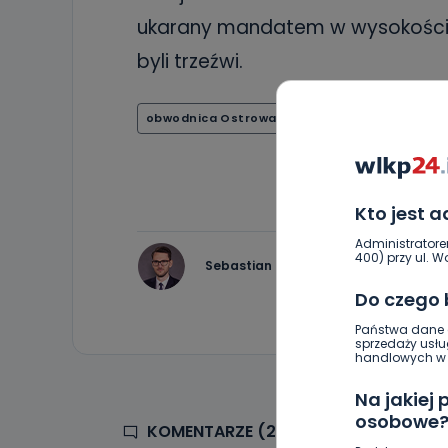
ukarany mandatem w wysokości 10
byli trzeźwi.
obwodnica Ostrowa
S11
wypadek
Kto jest 
Administratore
400) przy ul. Wo
Sebastian Matyszczak
Do czego
Państwa dane o
sprzedaży usłu
handlowych w r
Na jakiej
osobowe
KOMENTARZE (2)