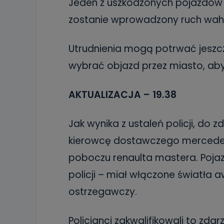
Jeden z uszkodzonych pojazdów 
zostanie wprowadzony ruch waha
Utrudnienia mogą potrwać jeszcz
wybrać objazd przez miasto, ab
AKTUALIZACJA – 19.38
Jak wynika z ustaleń policji, do 
kierowcę dostawczego mercedes
poboczu renaulta mastera. Pojazd
policji – miał włączone światła a
ostrzegawczy.
Policjanci zakwalifikowali to zdar