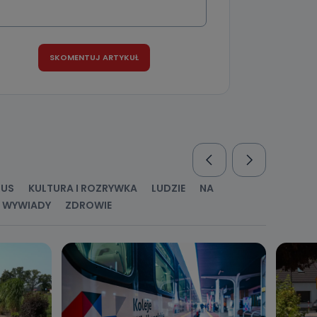
nio od
brane ze
taktowy,
racownicy
RUS
KULTURA I ROZRYWKA
LUDZIE
NA
WYWIADY
ZDROWIE