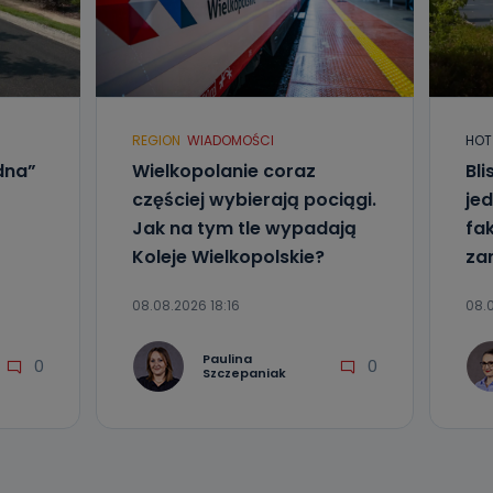
REGION
WIADOMOŚCI
HOT
dna”
Wielkopolanie coraz
Bl
częściej wybierają pociągi.
jed
Jak na tym tle wypadają
fa
Koleje Wielkopolskie?
za
08.08.2026 18:16
08.0
Paulina
0
0
Szczepaniak