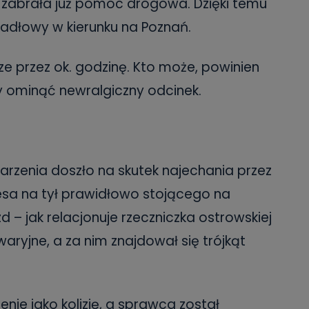
zabrała już pomoc drogowa. Dzięki temu
dłowy w kierunku na Poznań.
e przez ok. godzinę. Kto może, powinien
y ominąć newralgiczny odcinek.
zdarzenia doszło na skutek najechania przez
a na tył prawidłowo stojącego na
 – jak relacjonuje rzeczniczka ostrowskiej
waryjne, a za nim znajdował się trójkąt
zenie jako kolizję, a sprawca został