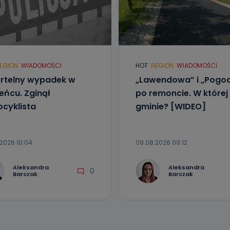
EGION
WIADOMOŚCI
HOT
REGION
WIADOMOŚCI
rtelny wypadek w
„Lawendowa” i „Pogo
eńcu. Zginął
po remoncie. W której
cyklista
gminie? [WIDEO]
2026 10:04
09.08.2026 09:12
Aleksandra
Aleksandra
0
Barczak
Barczak