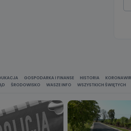
ania zgody lub, jeśli dane będą przetwarzane na podstawie prawnie
 celu administratora – do momentu wniesienia sprzeciwu.
ne osobowe przetwarzamy?
kategorie Państwa danych osobowych to dane, które pochodzą bezpośred
ostały przekazane w Państwa imieniu) lub dane osobowe, które zostały ze
ie dostępnych, w szczególności: imię i nazwisko, adres e-mail, telefon kon
ndencyjny. Odbiorcą Pastwa danych osobowych są pracownicy i współp
 wspomagający administratora w jego biznesowej działalności.
aktować się z inspektorem danych osobowych?
ić pod numerem telefonu 62 735-51-05 lub e-mailowo pod adresem:
t.pl
DUKACJA
GOSPODARKA I FINANSE
HISTORIA
KORONAWI
ĄD
ŚRODOWISKO
WASZE INFO
WSZYSTKICH ŚWIĘTYCH