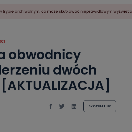
ny w trybie archiwalnym, co może skutkować nieprawidłowym wyświetl
CI
na obwodnicy
derzeniu dwóch
[AKTUALIZACJA]
SKOPIUJ LINK