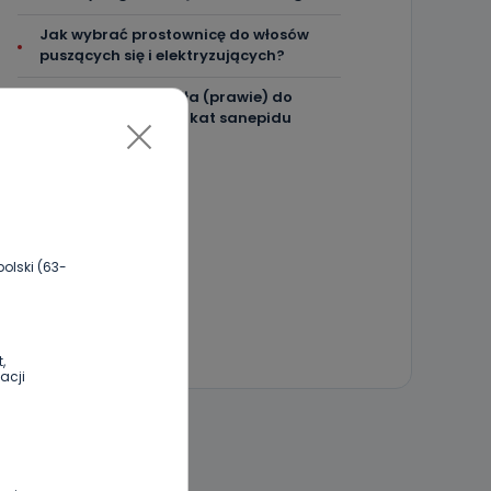
Jak wybrać prostownicę do włosów
puszących się i elektryzujących?
Jakość wody wróciła (prawie) do
normy. Jest komunikat sanepidu
olski (63-
,
acji
 DO DYSKUSJI