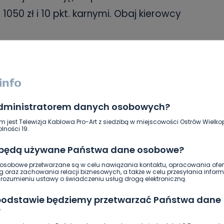
50 zł i 10 pkt. karnymi. Obaj kierowcy
SKOPIUJ LINK
administratorem danych osobowych?
m jest Telewizja Kablowa Pro-Art z siedzibą w miejscowości Ostrów Wielkop
lności 19.
NAPISZ DO AUTORA
 będą używane Państwa dane osobowe?
sobowe przetwarzane są w celu nawiązania kontaktu, opracowania ofert
g oraz zachowania relacji biznesowych, a także w celu przesyłania inform
ozumieniu ustawy o świadczeniu usług drogą elektroniczną.
 podstawie będziemy przetwarzać Państwa dane
?
DOŁĄCZ