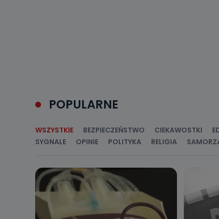
Do czasu wycof
uzasadnionego
Jakie da
Przetwarzane 
Państwa (lub z
źródeł publiczn
adres korespo
oraz partnerzy
Jak skont
POPULARNE
Można to zrob
poczta@tvproar
WSZYSTKIE
BEZPIECZEŃSTWO
CIEKAWOSTKI
E
SYGNALE
OPINIE
POLITYKA
RELIGIA
SAMORZ