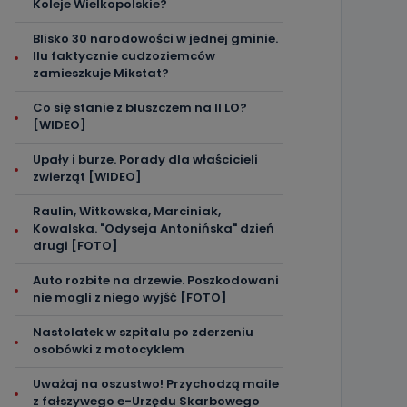
Koleje Wielkopolskie?
Blisko 30 narodowości w jednej gminie.
Ilu faktycznie cudzoziemców
zamieszkuje Mikstat?
Co się stanie z bluszczem na II LO?
[WIDEO]
Upały i burze. Porady dla właścicieli
zwierząt [WIDEO]
Raulin, Witkowska, Marciniak,
Kowalska. "Odyseja Antonińska" dzień
drugi [FOTO]
Auto rozbite na drzewie. Poszkodowani
nie mogli z niego wyjść [FOTO]
Nastolatek w szpitalu po zderzeniu
osobówki z motocyklem
Uważaj na oszustwo! Przychodzą maile
z fałszywego e-Urzędu Skarbowego