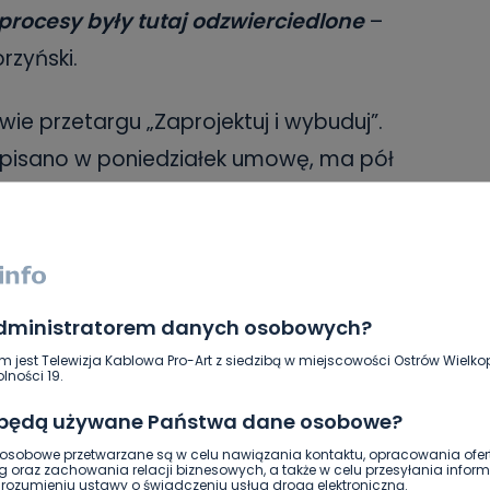
 procesy były tutaj odzwierciedlone
–
rzyński.
ie przetargu „Zaprojektuj i wybuduj”.
odpisano w poniedziałek umowę, ma pół
Jeśli wykona wszystkie zadania w jego
wcześniej rozpocząć realizację
administratorem danych osobowych?
a wyzwanie, jakim będzie przebudowa
m jest Telewizja Kablowa Pro-Art z siedzibą w miejscowości Ostrów Wielkop
ad powstaniem
Centrum Innowacji
lności 19.
eprowadzkę dla 20 sal
 będą używane Państwa dane osobowe?
sobowe przetwarzane są w celu nawiązania kontaktu, opracowania ofert
że wydłużymy czas zajęć ponad godzinę
g oraz zachowania relacji biznesowych, a także w celu przesyłania inform
ozumieniu ustawy o świadczeniu usług drogą elektroniczną.