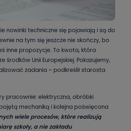
e nowinki techniczne się pojawiają i są do
Pewnie na tym się jeszcze nie skończy, bo
eś inne propozycje. To kwota, która
e środków Unii Europejskiej. Pokazujemy,
alizować zadania – podkreślił starosta
y pracownie: elektryczna, obróbki
pojętą mechaniką i kolejna poświęcona
ych wiele procesów, które realizują
miarę szkoły, a nie zakładu