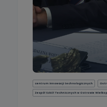
19 dostępu do 
ich sprostowan
sprzeciwu wobe
Do kiedy
Do czasu wycof
uzasadnionego
Jakie da
Przetwarzane 
Państwa (lub z
źródeł publiczn
adres korespo
oraz partnerzy
Jak skont
Można to zrob
poczta@tvproar
centrum innowacji technologicznych
Ostr
Zespół Szkół Technicznych w Ostrowie Wielko