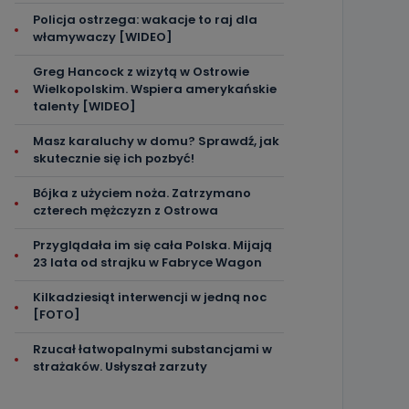
Policja ostrzega: wakacje to raj dla
włamywaczy [WIDEO]
Greg Hancock z wizytą w Ostrowie
Wielkopolskim. Wspiera amerykańskie
talenty [WIDEO]
Masz karaluchy w domu? Sprawdź, jak
skutecznie się ich pozbyć!
Bójka z użyciem noża. Zatrzymano
czterech mężczyzn z Ostrowa
Przyglądała im się cała Polska. Mijają
23 lata od strajku w Fabryce Wagon
Kilkadziesiąt interwencji w jedną noc
[FOTO]
Rzucał łatwopalnymi substancjami w
strażaków. Usłyszał zarzuty