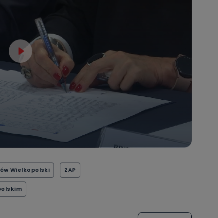
danych osobowych dotyczących Państwa oraz uzyskania ich kopii, a tak
ia, usunięcia danych, ograniczenia ich przetwarzania oraz prawo wniesi
c ich przetwarzania.
 Państwa dane osobowe będą przechowywane?
ania zgody lub, jeśli dane będą przetwarzane na podstawie prawnie
 celu administratora – do momentu wniesienia sprzeciwu.
ne osobowe przetwarzamy?
kategorie Państwa danych osobowych to dane, które pochodzą bezpośred
ostały przekazane w Państwa imieniu) lub dane osobowe, które zostały ze
ie dostępnych, w szczególności: imię i nazwisko, adres e-mail, telefon kon
ndencyjny. Odbiorcą Pastwa danych osobowych są pracownicy i współp
 wspomagający administratora w jego biznesowej działalności.
aktować się z inspektorem danych osobowych?
ić pod numerem telefonu 62 735-51-05 lub e-mailowo pod adresem:
t.pl
ów Wielkopolski
ZAP
polskim