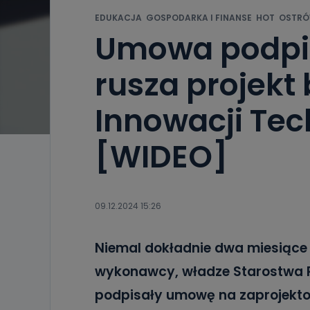
EDUKACJA
GOSPODARKA I FINANSE
HOT
OSTRÓ
Umowa podpis
rusza projek
Innowacji Te
[WIDEO]
09.12.2024 15:26
Niemal dokładnie dwa miesiące 
wykonawcy, władze Starostwa 
podpisały umowę na zaprojekt