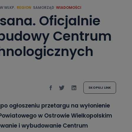
W WLKP.
REGION
SAMORZĄD
WIADOMOŚCI
ana. Oficjalnie
t budowy Centrum
chnologicznych
SKOPIUJ LINK
po ogłoszeniu przetargu na wyłonienie
Powiatowego w Ostrowie Wielkopolskim
owanie i wybudowanie Centrum