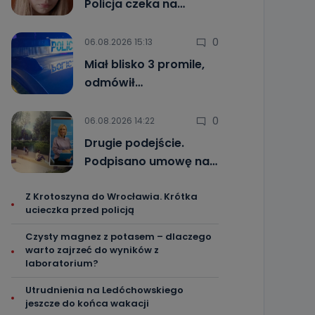
Policja czeka na…
0
06.08.2026 15:13
Miał blisko 3 promile,
odmówił…
0
06.08.2026 14:22
Drugie podejście.
Podpisano umowę na…
Z Krotoszyna do Wrocławia. Krótka
ucieczka przed policją
Czysty magnez z potasem – dlaczego
warto zajrzeć do wyników z
laboratorium?
Utrudnienia na Ledóchowskiego
jeszcze do końca wakacji