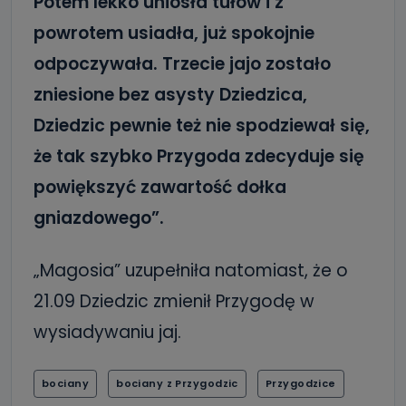
Potem lekko uniosła tułów i z
powrotem usiadła, już spokojnie
odpoczywała. Trzecie jajo zostało
zniesione bez asysty Dziedzica,
Dziedzic pewnie też nie spodziewał się,
że tak szybko Przygoda zdecyduje się
powiększyć zawartość dołka
gniazdowego”.
„Magosia” uzupełniła natomiast, że o
21.09 Dziedzic zmienił Przygodę w
wysiadywaniu jaj.
bociany
bociany z Przygodzic
Przygodzice