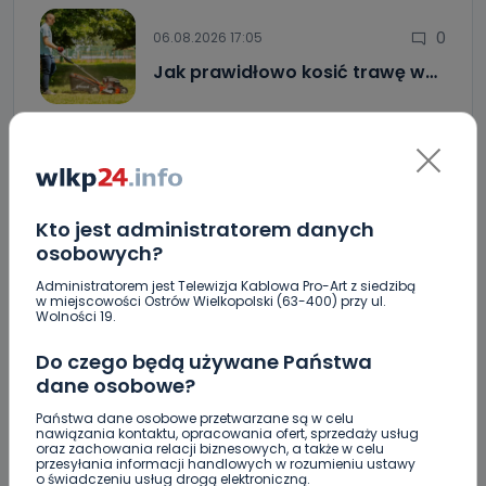
0
06.08.2026 17:05
Jak prawidłowo kosić trawę w…
Zderzenie kilku aut na DK25. Duże korki
Zaginiona nastolatka. Policja czeka na
informacje
Kto jest administratorem danych
Miał blisko 3 promile, odmówił składania
osobowych?
wyjaśnień. Nieoficjalnie: to kaliski urzędnik
Administratorem jest Telewizja Kablowa Pro-Art z siedzibą
w miejscowości Ostrów Wielkopolski (63-400) przy ul.
Drugie podejście. Podpisano umowę na
Wolności 19.
dokończenie rewitalizacji parku
Do czego będą używane Państwa
Z Krotoszyna do Wrocławia. Krótka ucieczka przed
dane osobowe?
policją
Państwa dane osobowe przetwarzane są w celu
Czysty magnez z potasem – dlaczego warto
nawiązania kontaktu, opracowania ofert, sprzedaży usług
oraz zachowania relacji biznesowych, a także w celu
zajrzeć do wyników z laboratorium?
przesyłania informacji handlowych w rozumieniu ustawy
o świadczeniu usług drogą elektroniczną.