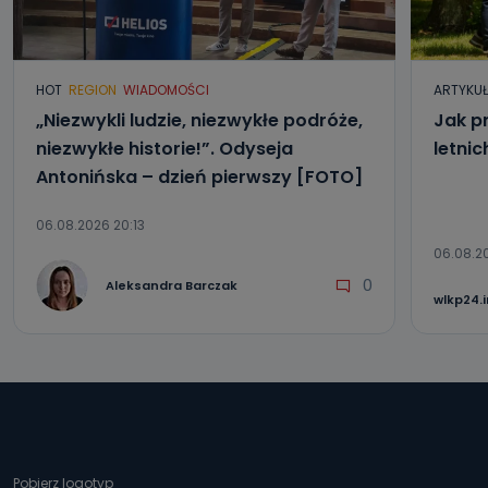
HOT
REGION
WIADOMOŚCI
ARTYKU
„Niezwykli ludzie, niezwykłe podróże,
Jak p
niezwykłe historie!”. Odyseja
letni
Antonińska – dzień pierwszy [FOTO]
06.08.2026 20:13
06.08.2
0
Aleksandra Barczak
wlkp24.
Pobierz logotyp