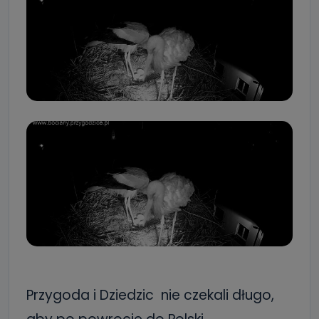
Przygoda i Dziedzic nie czekali długo,