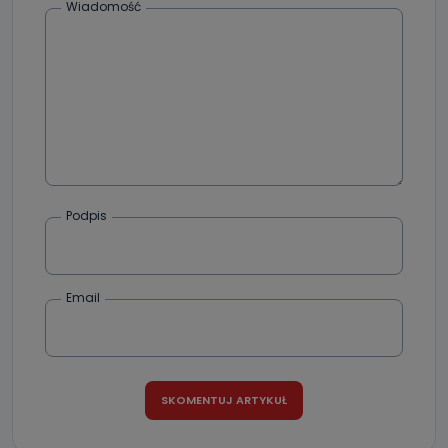
Wiadomość
dane, które pochodzą bezpośrednio od Państwa (lub
zostały przekazane w Państwa imieniu) lub dane osobowe,
które zostały zebrane ze źródeł publicznie dostępnych, w
szczególności: imię i nazwisko, adres e-mail, telefon
kontaktowy, adres korespondencyjny. Odbiorcą Pastwa
danych osobowych są pracownicy i współpracownicy
oraz partnerzy wspomagający administratora w jego
biznesowej działalności.
Jak skontaktować się z inspektorem
danych osobowych?
Można to zrobić pod numerem telefonu 62 735-51-05 lub
e-mailowo pod adresem: poczta@tvproart.pl
Podpis
Email