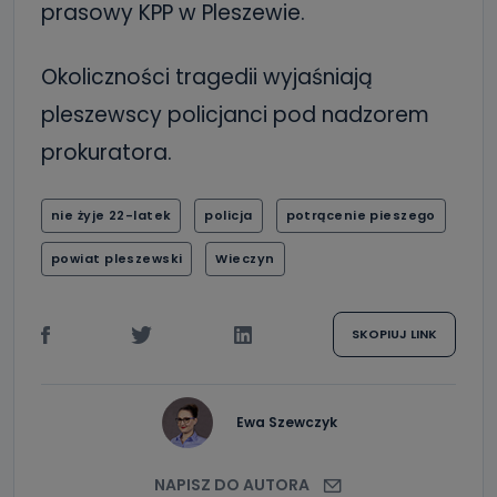
prasowy KPP w Pleszewie.
Okoliczności tragedii wyjaśniają
pleszewscy policjanci pod nadzorem
prokuratora.
nie żyje 22-latek
policja
potrącenie pieszego
powiat pleszewski
Wieczyn
SKOPIUJ LINK
Ewa Szewczyk
NAPISZ DO AUTORA