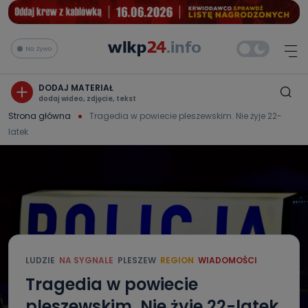
Na żywo
DODAJ MATERIAŁ
dodaj wideo, zdjęcie, tekst
Strona główna
Tragedia w powiecie pleszewskim. Nie żyje 22-
latek
LUDZIE
NA SYGNALE
PLESZEW
REGION
WIADOMOŚCI
Tragedia w powiecie
pleszewskim. Nie żyje 22-latek