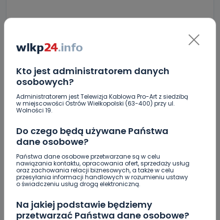
Skomentuj ten wpis jako pierwszy!
Kto jest administratorem danych
osobowych?
DOŁĄCZ DO DYSKUSJI
Administratorem jest Telewizja Kablowa Pro-Art z siedzibą
w miejscowości Ostrów Wielkopolski (63-400) przy ul.
Wolności 19.
Do czego będą używane Państwa
DODAJ SWÓJ KOMENTARZ
dane osobowe?
Państwa dane osobowe przetwarzane są w celu
Wiadomość
nawiązania kontaktu, opracowania ofert, sprzedaży usług
oraz zachowania relacji biznesowych, a także w celu
przesyłania informacji handlowych w rozumieniu ustawy
o świadczeniu usług drogą elektroniczną.
Na jakiej podstawie będziemy
przetwarzać Państwa dane osobowe?