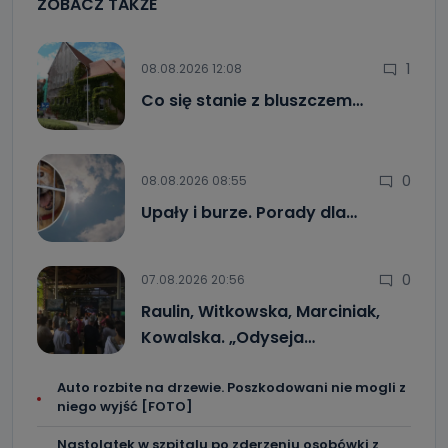
ZOBACZ TAKŻE
1
08.08.2026 12:08
Co się stanie z bluszczem…
0
08.08.2026 08:55
Upały i burze. Porady dla…
0
07.08.2026 20:56
Raulin, Witkowska, Marciniak,
Kowalska. „Odyseja…
Auto rozbite na drzewie. Poszkodowani nie mogli z
niego wyjść [FOTO]
Nastolatek w szpitalu po zderzeniu osobówki z