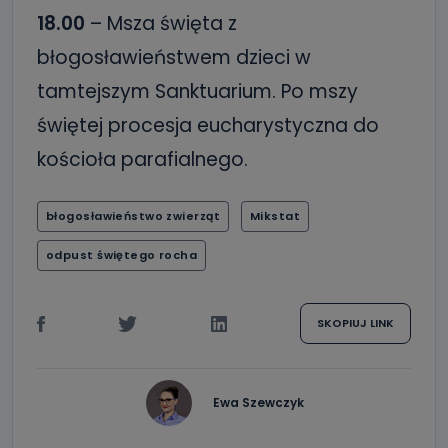
18.00
– Msza święta z
błogosławieństwem dzieci w
tamtejszym Sanktuarium. Po mszy
świętej procesja eucharystyczna do
kościoła parafialnego.
błogosławieństwo zwierząt
Mikstat
odpust świętego rocha
SKOPIUJ LINK
Ewa Szewczyk