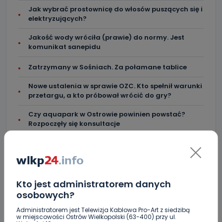
Jak wybrać prostownicę do włosów puszących się i
elektryzujących?
Jakość wody wróciła (prawie) do normy. Jest
komunikat sanepidu
Zatrzymany w Sośniach. Za połamane tablice
Nowe ustalenia w sprawie OZC. Kto spełnił warunki
przetargu, a kto próbował wrócić do gry?
Czy aquapark w Ostrowie powinien powstać?
Rozpoczęły się konsultacje
"Łącznik" w remoncie. Urząd miejski będzie
większy?
Ile jest klimy w szpitalu? Sprawdzamy w regionie
Kto jest administratorem danych
Więcej pieniędzy dla OSP w gminie Ostrów.
osobowych?
Administratorem jest Telewizja Kablowa Pro-Art z siedzibą
Centra wzmocniona i gotowa do gry. Chce
w miejscowości Ostrów Wielkopolski (63-400) przy ul.
lepszego seoznu