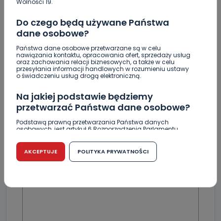
Wolności 19.
Do czego będą używane Państwa
dane osobowe?
Państwa dane osobowe przetwarzane są w celu
nawiązania kontaktu, opracowania ofert, sprzedaży usług
Skomentuj ten wpis jako pierwszy!
oraz zachowania relacji biznesowych, a także w celu
przesyłania informacji handlowych w rozumieniu ustawy
o świadczeniu usług drogą elektroniczną.
DOŁĄCZ DO DYSKUSJI
Na jakiej podstawie będziemy
przetwarzać Państwa dane osobowe?
Podstawą prawną przetwarzania Państwa danych
osobowych, jest artykuł 6 Rozporządzenia Parlamentu
Europejskiego i Rady (UE) 2016/679 z dnia 27 kwietnia 2016
DODAJ SWÓJ KOMENTARZ
r. w sprawie ochrony osób fizycznych w związku z
przetwarzaniem danych osobowych w sprawie
AKCEPTUJE
POLITYKA PRYWATNOŚCI
swobodnego przepływu takich danych oraz uchylenia
Wiadomość
dyrektywy 95/46/WE (RODO).
Czy jest możliwość cofnięcia zgody?
Podanie danych osobowych jest dobrowolne, nie jest
wymogiem ustawowym lub umownym oraz nie stanowi
warunku zawarcia umowy. Cofnięcie zgody jest możliwe
na każdym etapie i nie jest to związane z żadnymi