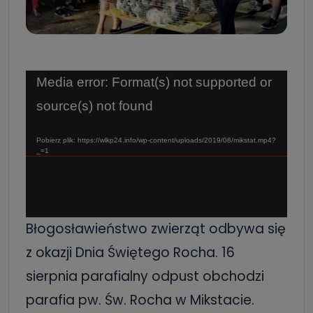
Odtwarzacz
Media error: Format(s) not supported or
video
source(s) not found
Pobierz plik: https://wlkp24.info/wp-content/uploads/2019/08/mikstat.mp4?
_=1
Błogosławieństwo zwierząt odbywa się
z okazji Dnia Świętego Rocha. 16
sierpnia parafialny odpust obchodzi
parafia pw. Św. Rocha w Mikstacie.