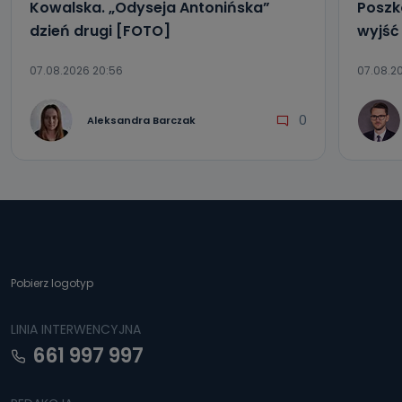
Kowalska. „Odyseja Antonińska”
Poszk
dzień drugi [FOTO]
wyjść
07.08.2026 20:56
07.08.20
0
Aleksandra Barczak
Pobierz logotyp
LINIA INTERWENCYJNA
661 997 997