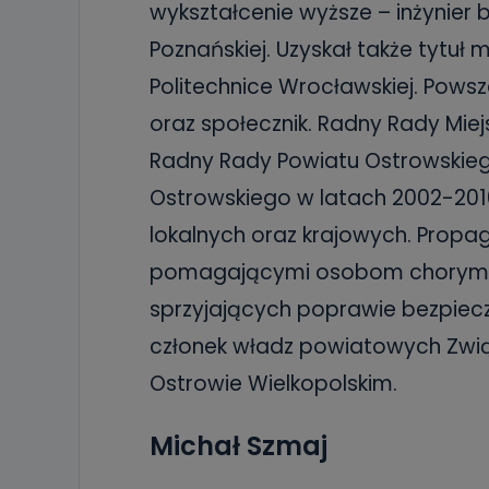
wykształcenie wyższe – inżynier
19 dostępu do 
ich sprostowan
sprzeciwu wobe
Poznańskiej. Uzyskał także tytuł 
Politechnice Wrocławskiej. Pows
Do kiedy
oraz społecznik. Radny Rady Miejs
Do czasu wycof
uzasadnionego
Radny Rady Powiatu Ostrowskiego I,
Jakie da
Ostrowskiego w latach 2002-2010
Przetwarzane 
lokalnych oraz krajowych. Propa
Państwa (lub z
źródeł publiczn
adres korespo
pomagającymi osobom chorym i
oraz partnerzy
sprzyjających poprawie bezpiec
Jak skont
członek władz powiatowych Zwią
Można to zrob
poczta@tvproar
Ostrowie Wielkopolskim.
Michał Szmaj