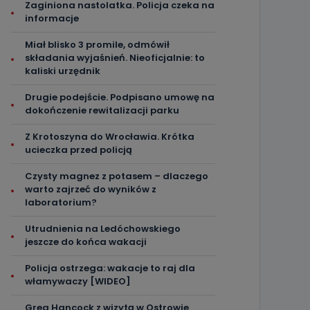
Zaginiona nastolatka. Policja czeka na
informacje
Miał blisko 3 promile, odmówił
składania wyjaśnień. Nieoficjalnie: to
kaliski urzędnik
Drugie podejście. Podpisano umowę na
dokończenie rewitalizacji parku
Z Krotoszyna do Wrocławia. Krótka
ucieczka przed policją
Czysty magnez z potasem – dlaczego
warto zajrzeć do wyników z
laboratorium?
Utrudnienia na Ledóchowskiego
jeszcze do końca wakacji
Policja ostrzega: wakacje to raj dla
włamywaczy [WIDEO]
Greg Hancock z wizytą w Ostrowie