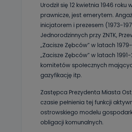
Urodził się 12 kwietnia 1946 roku
prawnicze, jest emerytem. Angażu
inicjatorem i prezesem (1973-1
Jednorodzinnych przy ZNTK, Pr
„Zacisze Zębców” w latach 1979
„Zacisze Zębców” w latach 1991-2
komitetów społecznych mających n
gazyfikację itp.
Zastępca Prezydenta Miasta Ostr
czasie pełnienia tej funkcji akty
ostrowskiego modelu gospodarki
obligacji komunalnych.