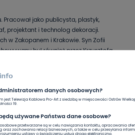
u. Pracował jako publicysta, plastyk,
f, projektant i technolog dekoracji.
ch w Zakopanem i Krakowie. Syn Zofii
chowywany był również przez Krzysztofa
polskiego kompozytora i pianistę
ałym świecie standardów jazzowych i
administratorem danych osobowych?
cza się w działalność na rzecz
m jest Telewizja Kablowa Pro-Art z siedzibą w miejscowości Ostrów Wielkop
lności 19.
lkopolskiego, szczególnie w sferze
 będą używane Państwa dane osobowe?
 wielu projektach służących popularyzacji
sobowe przetwarzane są w celu nawiązania kontaktu, opracowania ofert
rzysztofa Komedy. Znany zwłaszcza jako
g oraz zachowania relacji biznesowych, a także w celu przesyłania inform
ozumieniu ustawy o świadczeniu usług drogą elektroniczną.