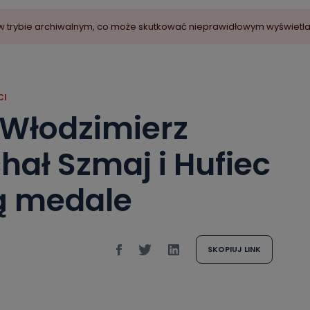
ny w trybie archiwalnym, co może skutkować nieprawidłowym wyświetl
CI
 Włodzimierz
hał Szmaj i Hufiec
ą medale
SKOPIUJ LINK