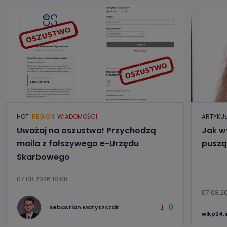
HOT
REGION
WIADOMOŚCI
ARTYKU
Uważaj na oszustwo! Przychodzą
Jak w
maila z fałszywego e-Urzędu
puszą
Skarbowego
07.08.2026 18:08
07.08.20
0
Sebastian Matyszczak
wlkp24.