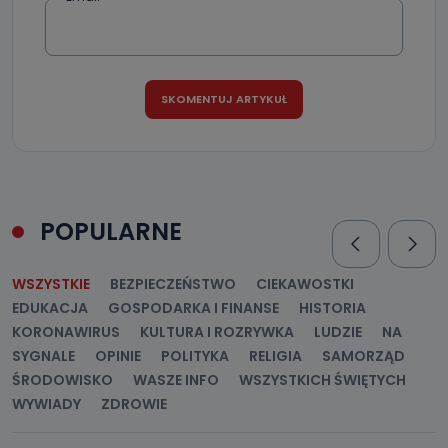
danych osobowych?
Można to zrobić pod numerem telefonu 62 735-51-05 lub
e-mailowo pod adresem: poczta@tvproart.pl
POPULARNE
WSZYSTKIE
BEZPIECZEŃSTWO
CIEKAWOSTKI
EDUKACJA
GOSPODARKA I FINANSE
HISTORIA
KORONAWIRUS
KULTURA I ROZRYWKA
LUDZIE
NA
SYGNALE
OPINIE
POLITYKA
RELIGIA
SAMORZĄD
ŚRODOWISKO
WASZE INFO
WSZYSTKICH ŚWIĘTYCH
WYWIADY
ZDROWIE