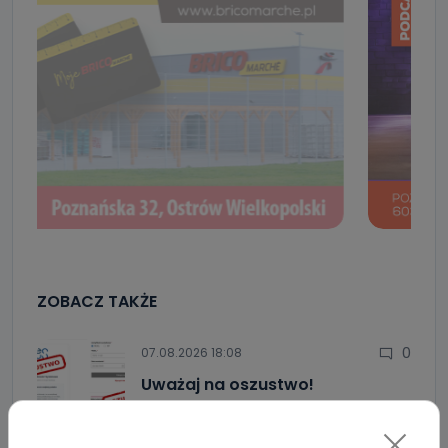
ZOBACZ TAKŻE
0
07.08.2026 18:08
Uważaj na oszustwo!
Przychodzą maila…