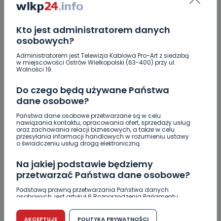
0
07.08.2026 17:18
Jak wybrać prostownicę do
Kto jest administratorem danych
włosów…
osobowych?
Administratorem jest Telewizja Kablowa Pro-Art z siedzibą
0
w miejscowości Ostrów Wielkopolski (63-400) przy ul.
07.08.2026 17:17
Wolności 19.
Jakość wody wróciła (prawie)
Do czego będą używane Państwa
do…
dane osobowe?
Państwa dane osobowe przetwarzane są w celu
Zatrzymany w Sośniach. Za połamane tablice
nawiązania kontaktu, opracowania ofert, sprzedaży usług
oraz zachowania relacji biznesowych, a także w celu
Nowe ustalenia w sprawie OZC. Kto spełnił warunki
przesyłania informacji handlowych w rozumieniu ustawy
o świadczeniu usług drogą elektroniczną.
przetargu, a kto próbował wrócić do gry?
Na jakiej podstawie będziemy
Czy aquapark w Ostrowie powinien powstać?
przetwarzać Państwa dane osobowe?
Rozpoczęły się konsultacje
Podstawą prawną przetwarzania Państwa danych
"Łącznik" w remoncie. Urząd miejski będzie
osobowych, jest artykuł 6 Rozporządzenia Parlamentu
większy?
Europejskiego i Rady (UE) 2016/679 z dnia 27 kwietnia 2016
r. w sprawie ochrony osób fizycznych w związku z
przetwarzaniem danych osobowych w sprawie
AKCEPTUJE
POLITYKA PRYWATNOŚCI