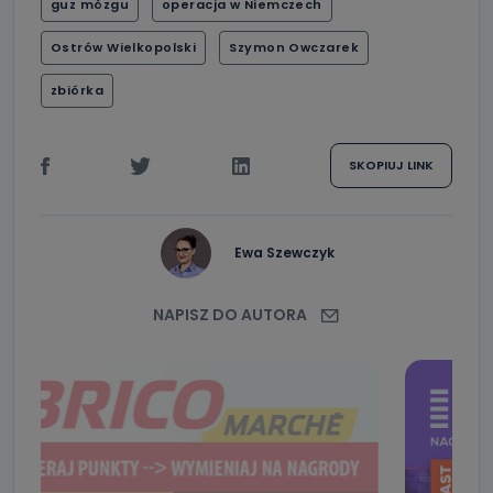
guz mózgu
operacja w Niemczech
Ostrów Wielkopolski
Szymon Owczarek
zbiórka
SKOPIUJ LINK
Ewa Szewczyk
NAPISZ DO AUTORA