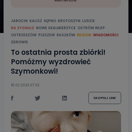
elementów.
JAROCIN
KALISZ
KĘPNO
KROTOSZYN
LUDZIE
NA SYGNALE
NOWE SKALMIERZYCE
OSTRÓW WLKP.
OSTRZESZÓW
PLESZEW
RASZKÓW
REGION
WIADOMOŚCI
ZDROWIE
To ostatnia prosta zbiórki!
Pomóżmy wyzdrowieć
Szymonkowi!
15.02.2023 07:32
SKOPIUJ LINK