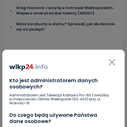
Greg Hancock z wizytą w Ostrowie Wielkopolskim.
Wspiera amerykańskie talenty [WIDEO]
Masz karaluchy w domu? Sprawdź, jak skutecznie
się ich pozbyć!
KOMENTARZE (12)
Kto jest administratorem danych
osobowych?
Administratorem jest Telewizja Kablowa Pro-Art z siedzibą
w miejscowości Ostrów Wielkopolski (63-400) przy ul.
O
ostrowianin
Wolności 19.
Suweren panie ośle, suweren dał głos.
Do czego będą używane Państwa
REPLY
dane osobowe?