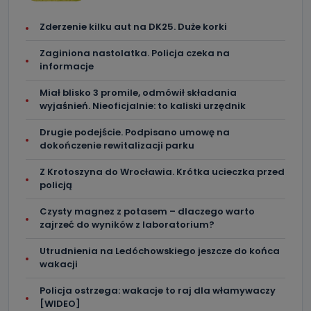
Zderzenie kilku aut na DK25. Duże korki
Zaginiona nastolatka. Policja czeka na
informacje
Miał blisko 3 promile, odmówił składania
wyjaśnień. Nieoficjalnie: to kaliski urzędnik
Drugie podejście. Podpisano umowę na
dokończenie rewitalizacji parku
Z Krotoszyna do Wrocławia. Krótka ucieczka przed
policją
Czysty magnez z potasem – dlaczego warto
zajrzeć do wyników z laboratorium?
Utrudnienia na Ledóchowskiego jeszcze do końca
wakacji
Policja ostrzega: wakacje to raj dla włamywaczy
[WIDEO]