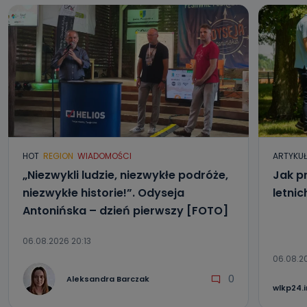
HOT
REGION
WIADOMOŚCI
ARTYKU
„Niezwykli ludzie, niezwykłe podróże,
Jak p
niezwykłe historie!”. Odyseja
letni
Antonińska – dzień pierwszy [FOTO]
06.08.2026 20:13
06.08.2
0
Aleksandra Barczak
wlkp24.