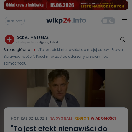
Na żywo
DODAJ MATERIAŁ
dodaj wideo, zdjęcie, tekst
Strona główna
„To jest efekt nienawiści do mojej osoby i Prawa i
Sprawiedliwości”. Poseł miał zostać uderzony drzwiami od
samochodu
HOT
KALISZ
LUDZIE
NA SYGNALE
REGION
WIADOMOŚCI
"To jest efekt nienawiści do