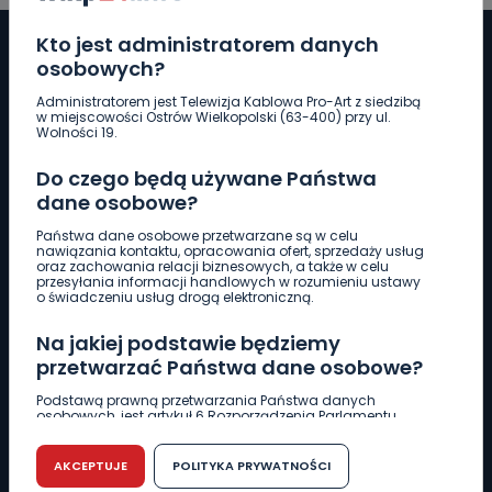
Kto jest administratorem danych
osobowych?
Administratorem jest Telewizja Kablowa Pro-Art z siedzibą
Pobierz logotyp
w miejscowości Ostrów Wielkopolski (63-400) przy ul.
Wolności 19.
LINIA INTERWENCYJNA
Do czego będą używane Państwa
661 997 997
dane osobowe?
Państwa dane osobowe przetwarzane są w celu
nawiązania kontaktu, opracowania ofert, sprzedaży usług
REDAKCJA
oraz zachowania relacji biznesowych, a także w celu
przesyłania informacji handlowych w rozumieniu ustawy
62 735 22 22
redakcja@wlkp24.info
o świadczeniu usług drogą elektroniczną.
Na jakiej podstawie będziemy
DZIAŁ REKLAMY
przetwarzać Państwa dane osobowe?
62 735 01 85
reklama@wlkp24.info
Podstawą prawną przetwarzania Państwa danych
osobowych, jest artykuł 6 Rozporządzenia Parlamentu
Europejskiego i Rady (UE) 2016/679 z dnia 27 kwietnia 2016
WIADOMOŚCI
r. w sprawie ochrony osób fizycznych w związku z
przetwarzaniem danych osobowych w sprawie
AKCEPTUJE
POLITYKA PRYWATNOŚCI
swobodnego przepływu takich danych oraz uchylenia