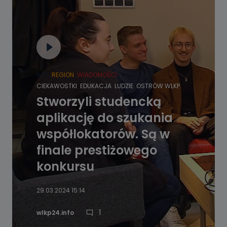
HOT
REGION
WIADOMOŚCI
CIEKAWOSTKI
EDUKACJA
LUDZIE
OSTRÓW WLKP.
Stworzyli studencką
aplikację do szukania
współlokatorów. Są w
finale prestiżowego
konkursu
29.03.2024 15:14
1
wlkp24.info