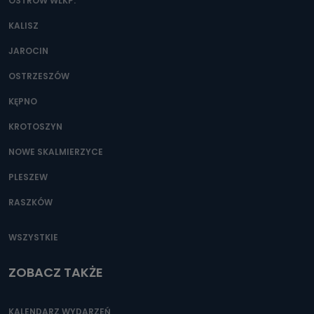
danych osobowych?
OSTRÓW WLKP.
Można to zrobić pod numerem telefonu 62 735-51-05 lub
KALISZ
e-mailowo pod adresem: poczta@tvproart.pl
JAROCIN
OSTRZESZÓW
KĘPNO
KROTOSZYN
NOWE SKALMIERZYCE
PLESZEW
RASZKÓW
WSZYSTKIE
ZOBACZ TAKŻE
KALENDARZ WYDARZEŃ