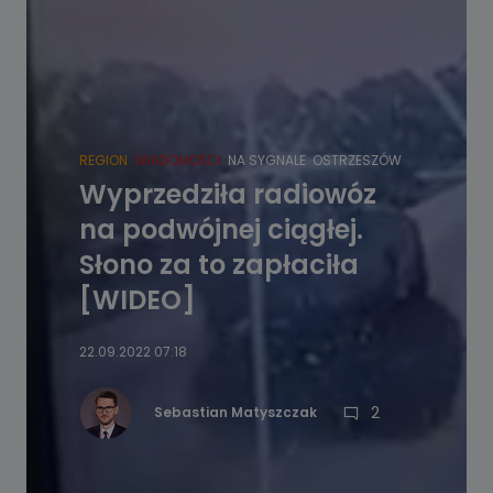
REGION
WIADOMOŚCI
NA SYGNALE
OSTRZESZÓW
Wyprzedziła radiowóz
na podwójnej ciągłej.
Słono za to zapłaciła
[WIDEO]
22.09.2022 07:18
2
Sebastian Matyszczak