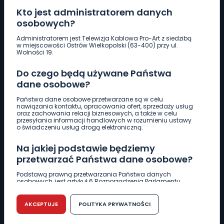
Kto jest administratorem danych
osobowych?
Pobierz logotyp
Administratorem jest Telewizja Kablowa Pro-Art z siedzibą
w miejscowości Ostrów Wielkopolski (63-400) przy ul.
Wolności 19.
LINIA INTERWENCYJNA
Do czego będą używane Państwa
661 997 997
dane osobowe?
Państwa dane osobowe przetwarzane są w celu
REDAKCJA
nawiązania kontaktu, opracowania ofert, sprzedaży usług
oraz zachowania relacji biznesowych, a także w celu
62 735 22 22
redakcja@wlkp24.info
przesyłania informacji handlowych w rozumieniu ustawy
o świadczeniu usług drogą elektroniczną.
DZIAŁ REKLAMY
Na jakiej podstawie będziemy
62 735 01 85
reklama@wlkp24.info
przetwarzać Państwa dane osobowe?
Podstawą prawną przetwarzania Państwa danych
osobowych, jest artykuł 6 Rozporządzenia Parlamentu
WIADOMOŚCI
Europejskiego i Rady (UE) 2016/679 z dnia 27 kwietnia 2016
r. w sprawie ochrony osób fizycznych w związku z
przetwarzaniem danych osobowych w sprawie
AKCEPTUJE
POLITYKA PRYWATNOŚCI
swobodnego przepływu takich danych oraz uchylenia
CIEKAWOSTKI
dyrektywy 95/46/WE (RODO).