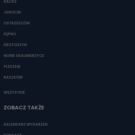
KALISZ
Można to zrobić pod numerem telefonu 62 735-51-05 lub
e-mailowo pod adresem: poczta@tvproart.pl
JAROCIN
OSTRZESZÓW
KĘPNO
KROTOSZYN
NOWE SKALMIERZYCE
PLESZEW
RASZKÓW
WSZYSTKIE
ZOBACZ TAKŻE
KALENDARZ WYDARZEŃ