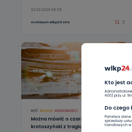
02.03.2024 09:09
2
Archiwum wlkp24.info
Kto jest 
Administratore
400) przy ul. Wo
Do czego
HOT
REGION
WIADOMOŚCI
Państwa dane o
Można mówić o czarnej serii. Powiat
sprzedaży usłu
handlowych w r
krotoszyński z tragicznymi