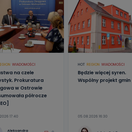
EGION
WIADOMOŚCI
HOT
REGION
WIADOMOŚCI
stwa na czele
Będzie więcej syren.
ystyk. Prokuratura
Wspólny projekt gmin
gowa w Ostrowie
sumowała półrocze
EO]
2026 17:40
05.08.2026 16:30
Aleksandra