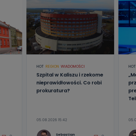
HOT
REGION
WIADOMOŚCI
HOT
Szpital w Kaliszu i rzekome
„Ma
nieprawidłowości. Co robi
pr
prokuratura?
pr
Tel
05.08.2026 15:42
05.
Sebastian