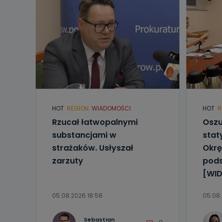
HOT
REGION
WIADOMOŚCI
HOT
R
Rzucał łatwopalnymi
Oszu
substancjami w
stat
strażaków. Usłyszał
Okrę
zarzuty
pod
[WID
05.08.2026 18:58
05.08.
Sebastian