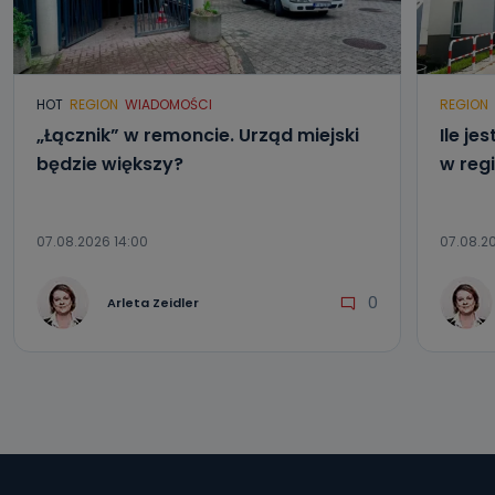
Można to zrobić pod numerem telefonu 62 735-51-05 lub
e-mailowo pod adresem: poczta@tvproart.pl
HOT
REGION
WIADOMOŚCI
REGION
„Łącznik” w remoncie. Urząd miejski
Ile j
będzie większy?
w reg
07.08.2026 14:00
07.08.20
0
Arleta Zeidler