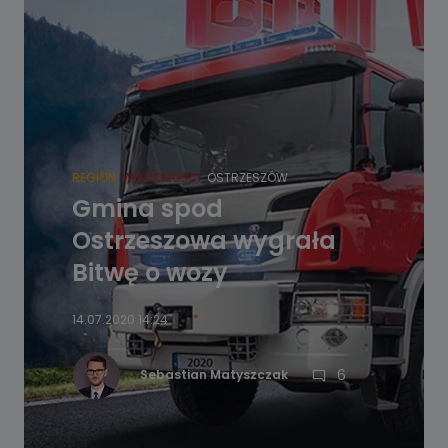
REGION
WIADOMOŚCI
OSTRZESZÓW
Gmina spod
Ostrzeszowa wygrała
Bitwę o wozy
14.07.2020 14:24
6
Sebastian Matyszczak