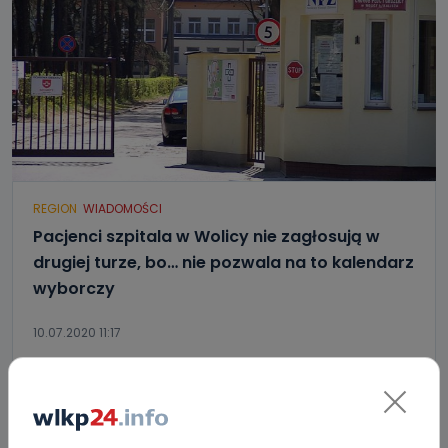
REGION
WIADOMOŚCI
Pacjenci szpitala w Wolicy nie zagłosują w
drugiej turze, bo… nie pozwala na to kalendarz
wyborczy
10.07.2020 11:17
0
Sebastian Matyszczak