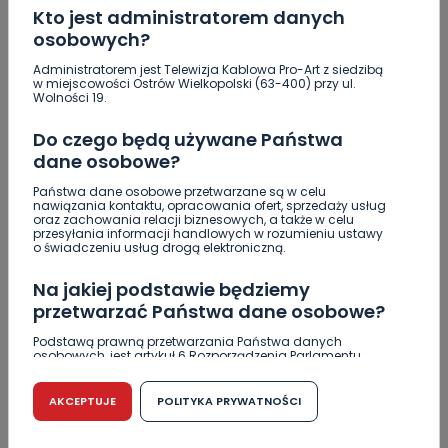
Kto jest administratorem danych
osobowych?
Administratorem jest Telewizja Kablowa Pro-Art z siedzibą
w miejscowości Ostrów Wielkopolski (63-400) przy ul.
Wolności 19.
Do czego będą używane Państwa
dane osobowe?
Państwa dane osobowe przetwarzane są w celu
nawiązania kontaktu, opracowania ofert, sprzedaży usług
oraz zachowania relacji biznesowych, a także w celu
REGION
SPORT
WIADOMOŚCI
przesyłania informacji handlowych w rozumieniu ustawy
o świadczeniu usług drogą elektroniczną.
„Trzaskowski to jeden z nas”. Zdecydowane
poparcie przed drugą turą
Na jakiej podstawie będziemy
przetwarzać Państwa dane osobowe?
09.07.2020 16:31
Podstawą prawną przetwarzania Państwa danych
osobowych, jest artykuł 6 Rozporządzenia Parlamentu
Europejskiego i Rady (UE) 2016/679 z dnia 27 kwietnia 2016
56
Paulina Szczepaniak
r. w sprawie ochrony osób fizycznych w związku z
przetwarzaniem danych osobowych w sprawie
AKCEPTUJE
POLITYKA PRYWATNOŚCI
swobodnego przepływu takich danych oraz uchylenia
dyrektywy 95/46/WE (RODO).