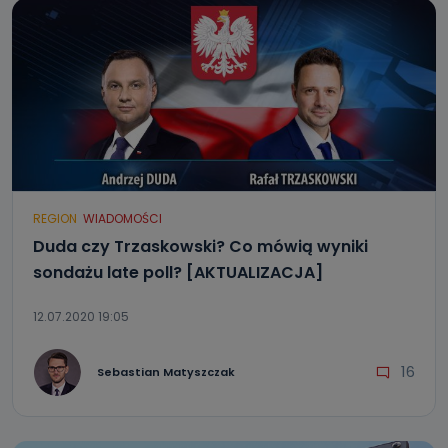
REGION
WIADOMOŚCI
Duda czy Trzaskowski? Co mówią wyniki
sondażu late poll? [AKTUALIZACJA]
12.07.2020 19:05
16
Sebastian Matyszczak