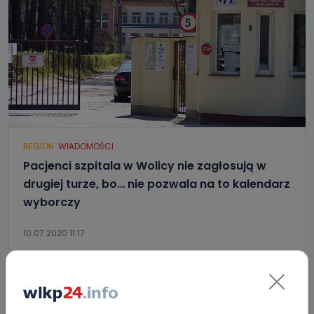
REGION
WIADOMOŚCI
Pacjenci szpitala w Wolicy nie zagłosują w
drugiej turze, bo… nie pozwala na to kalendarz
wyborczy
10.07.2020 11:17
0
Sebastian Matyszczak