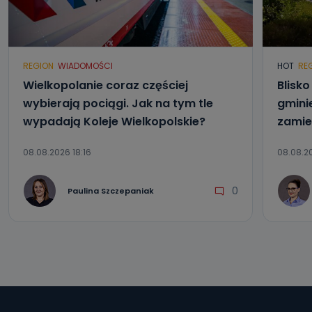
Można to zrobić pod numerem telefonu 62 735-51-05 lub
e-mailowo pod adresem: poczta@tvproart.pl
REGION
WIADOMOŚCI
HOT
RE
Wielkopolanie coraz częściej
Blisk
wybierają pociągi. Jak na tym tle
gmini
wypadają Koleje Wielkopolskie?
zamie
08.08.2026 18:16
08.08.20
0
Paulina Szczepaniak