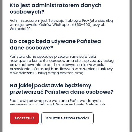
Kto jest administratorem danych
osobowych?
Administratorem jest Telewizja Kablowa Pro-Art z siedzibą
w miejscowości Ostrów Wielkopolski (63-400) przy ul.
Wolności 19.
Do czego będą używane Państwa
dane osobowe?
Państwa dane osobowe przetwarzane są w celu
nawiązania kontaktu, opracowania ofert, sprzedaży usług
oraz zachowania relacji biznesowych, a także w celu
REGION
WIADOMOŚCI
przesyłania informacji handlowych w rozumieniu ustawy
o świadczeniu usług drogą elektroniczną.
Internauci wybrali. Kto wygra w drugiej turze
wyborów prezydenckich? Sprawdź!
Na jakiej podstawie będziemy
przetwarzać Państwa dane osobowe?
08.07.2020 13:06
Podstawą prawną przetwarzania Państwa danych
osobowych, jest artykuł 6 Rozporządzenia Parlamentu
Europejskiego i Rady (UE) 2016/679 z dnia 27 kwietnia 2016
33
Sebastian Matyszczak
r. w sprawie ochrony osób fizycznych w związku z
przetwarzaniem danych osobowych w sprawie
AKCEPTUJE
POLITYKA PRYWATNOŚCI
swobodnego przepływu takich danych oraz uchylenia
dyrektywy 95/46/WE (RODO).