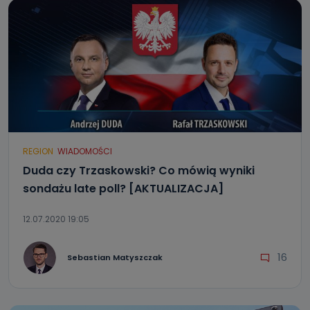
REGION
WIADOMOŚCI
Duda czy Trzaskowski? Co mówią wyniki
sondażu late poll? [AKTUALIZACJA]
12.07.2020 19:05
16
Sebastian Matyszczak