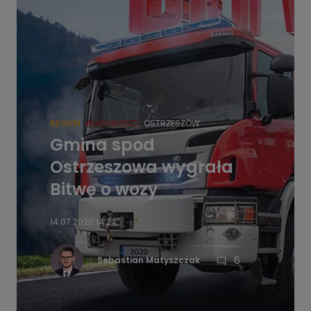
REGION
WIADOMOŚCI
OSTRZESZÓW
Gmina spod
Ostrzeszowa wygrała
Bitwę o wozy
14.07.2020 14:24
6
Sebastian Matyszczak