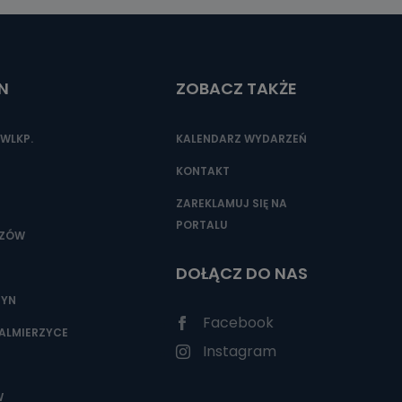
N
ZOBACZ TAKŻE
WLKP.
KALENDARZ WYDARZEŃ
KONTAKT
ZAREKLAMUJ SIĘ NA
PORTALU
SZÓW
DOŁĄCZ DO NAS
ZYN
Facebook
ALMIERZYCE
Instagram
W