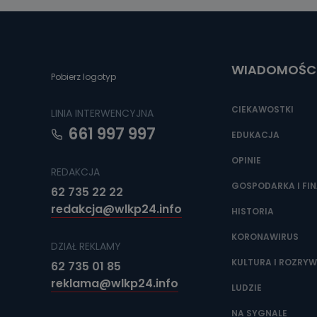
Można to zrob
poczta@tvproar
WIADOMOŚC
Pobierz logotyp
CIEKAWOSTKI
LINIA INTERWENCYJNA
661 997 997
EDUKACJA
OPINIE
REDAKCJA
GOSPODARKA I FI
62 735 22 22
redakcja@wlkp24.info
HISTORIA
KORONAWIRUS
DZIAŁ REKLAMY
KULTURA I ROZRY
62 735 01 85
reklama@wlkp24.info
LUDZIE
NA SYGNALE