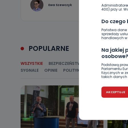
1
Ewa Szewczyk
Administratore
400) przy ul. Wo
Do czego
Państwa dane o
sprzedaży usłu
handlowych w r
POPULARNE
Na jakiej
osobowe
WSZYSTKIE
BEZPIECZEŃSTWO
CIEKAWOSTKI
E
Podstawą praw
Parlamentu Euro
SYGNALE
OPINIE
POLITYKA
RELIGIA
SAMORZ
fizycznych w 
takich danych 
Czy jest 
AKCEPTUJE
Podanie danyc
nie stanowi wa
związane z ża
wybrany sposób
Pro-Art z siedz
Kiedy i 