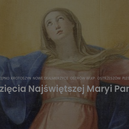
KĘPNO
KROTOSZYN
NOWE SKALMIERZYCE
OSTRÓW WLKP.
OSTRZESZÓW
PLE
zięcia Najświętszej Maryi Pa