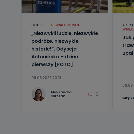
Telewizja Kablo
19 nie przekaz
wykorzystywan
HOT
REGION
WIADOMOŚCI
ARTYK
Co mogą 
WIADO
„Niezwykli ludzie, niezwykłe
Po wyrażeniu 
Jak 
Telewizji Kablo
podróże, niezwykłe
19 dostępu do 
traw
historie!”. Odyseja
ich sprostowan
upa
sprzeciwu wobe
Antonińska – dzień
pierwszy [FOTO]
Do kiedy
Do czasu wycof
06.08.2026 20:13
uzasadnionego
06.08.
Jakie da
Aleksandra
0
Barczak
wlkp24
Przetwarzane 
Państwa (lub z
źródeł publiczn
adres korespo
oraz partnerzy
Jak skont