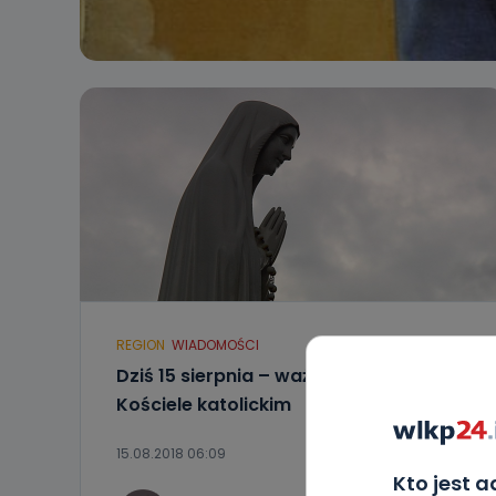
REGION
WIADOMOŚCI
Dziś 15 sierpnia – ważne święto w
Kościele katolickim
15.08.2018 06:09
Kto jest 