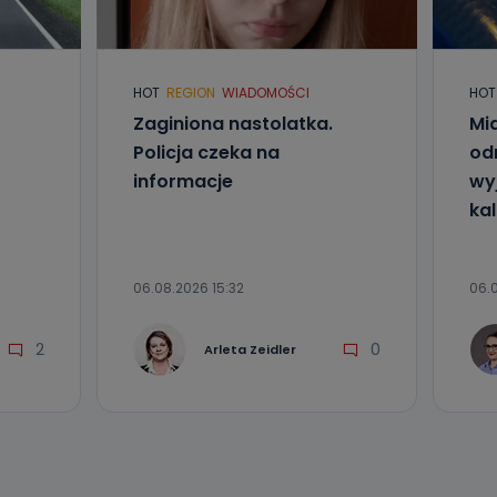
l. Wolności
e
HOT
REGION
WIADOMOŚCI
HOT
Zaginiona nastolatka.
Mia
ania od
. Wolności
Policja czeka na
od
że żądania
informacje
wyj
enia
kal
06.08.2026 15:32
06.0
2
0
Arleta Zeidler
nio od
brane ze
taktowy,
racownicy