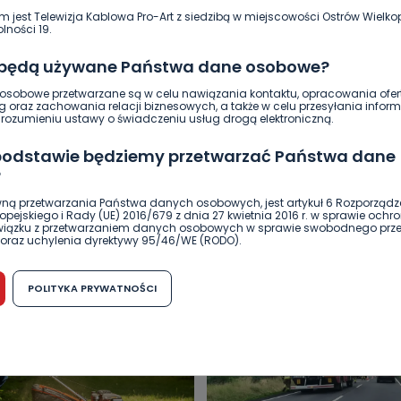
m jest Telewizja Kablowa Pro-Art z siedzibą w miejscowości Ostrów Wielkop
lności 19.
 będą używane Państwa dane osobowe?
sobowe przetwarzane są w celu nawiązania kontaktu, opracowania ofert
g oraz zachowania relacji biznesowych, a także w celu przesyłania inform
ozumieniu ustawy o świadczeniu usług drogą elektroniczną.
 podstawie będziemy przetwarzać Państwa dane
?
DUKACJA
GOSPODARKA I FINANSE
HISTORIA
KORONAWI
ną przetwarzania Państwa danych osobowych, jest artykuł 6 Rozporządz
pejskiego i Rady (UE) 2016/679 z dnia 27 kwietnia 2016 r. w sprawie ochr
ĄD
ŚRODOWISKO
WASZE INFO
WSZYSTKICH ŚWIĘTYCH
związku z przetwarzaniem danych osobowych w sprawie swobodnego prz
oraz uchylenia dyrektywy 95/46/WE (RODO).
możliwość cofnięcia zgody?
POLITYKA PRYWATNOŚCI
h osobowych jest dobrowolne, nie jest wymogiem ustawowym lub umo
runku zawarcia umowy. Cofnięcie zgody jest możliwe na każdym etapie i ni
dnymi negatywnymi konsekwencjami. Cofnięcia zgody można dokonać w
 (e-mail, poczta tradycyjna) tak, aby dotarła do wiadomości Telewizji 
ibą w miejscowości Ostrów Wielkopolski (63-400) przy ul. Wolności 19.
komu możemy przekazać Państwa dane?