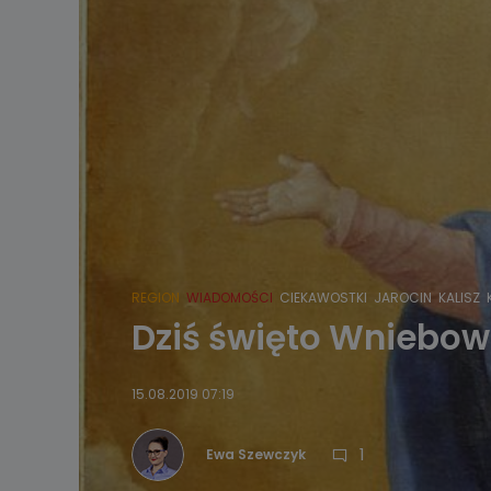
REGION
WIADOMOŚCI
CIEKAWOSTKI
JAROCIN
KALISZ
Dziś święto Wniebow
15.08.2019 07:19
1
Ewa Szewczyk