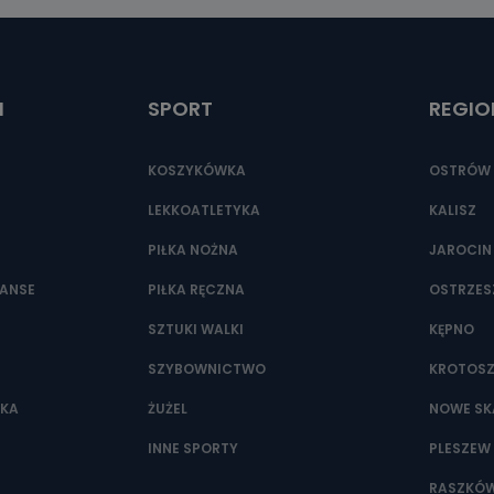
ić pod numerem telefonu 62 735-51-05 lub e-mailowo pod adresem:
t.pl
I
SPORT
REGIO
KOSZYKÓWKA
OSTRÓW 
LEKKOATLETYKA
KALISZ
PIŁKA NOŻNA
JAROCIN
NANSE
PIŁKA RĘCZNA
OSTRZE
SZTUKI WALKI
KĘPNO
SZYBOWNICTWO
KROTOS
WKA
ŻUŻEL
NOWE SK
INNE SPORTY
PLESZEW
RASZKÓ