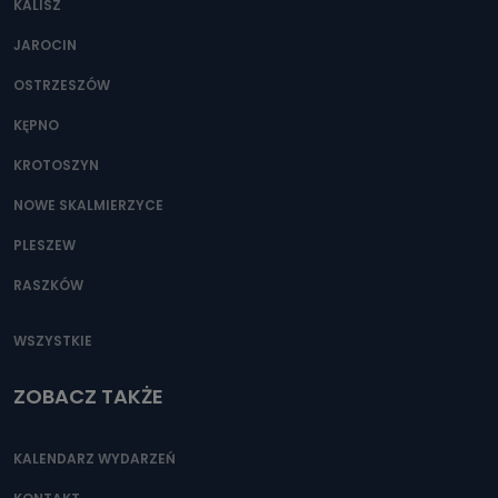
KALISZ
Można to zrobić pod numerem telefonu 62 735-51-05 lub
e-mailowo pod adresem: poczta@tvproart.pl
JAROCIN
OSTRZESZÓW
KĘPNO
KROTOSZYN
NOWE SKALMIERZYCE
PLESZEW
RASZKÓW
WSZYSTKIE
ZOBACZ TAKŻE
KALENDARZ WYDARZEŃ