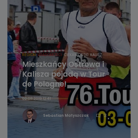
REGION
WIADOMOŚCI
CIEKAWOSTKI
KALISZ
Mieszkańcy Ostrowa i
Kalisza pojadą w Tour
de Pologne!
02.08.2019 12:41
3
Sebastian Matyszczak