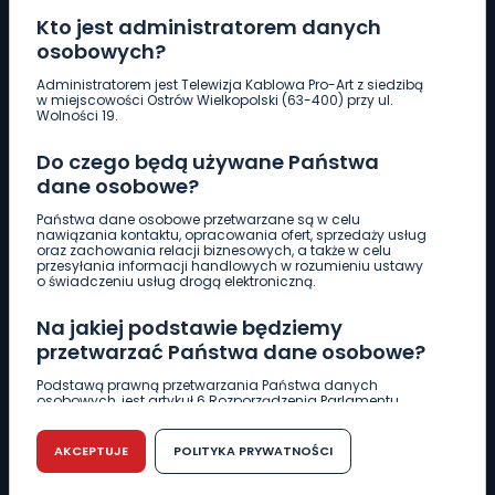
Kto jest administratorem danych
osobowych?
Pobierz logotyp
Administratorem jest Telewizja Kablowa Pro-Art z siedzibą
w miejscowości Ostrów Wielkopolski (63-400) przy ul.
Wolności 19.
LINIA INTERWENCYJNA
Do czego będą używane Państwa
661 997 997
dane osobowe?
Państwa dane osobowe przetwarzane są w celu
REDAKCJA
nawiązania kontaktu, opracowania ofert, sprzedaży usług
oraz zachowania relacji biznesowych, a także w celu
62 735 22 22
redakcja@wlkp24.info
przesyłania informacji handlowych w rozumieniu ustawy
o świadczeniu usług drogą elektroniczną.
DZIAŁ REKLAMY
Na jakiej podstawie będziemy
62 735 01 85
reklama@wlkp24.info
przetwarzać Państwa dane osobowe?
Podstawą prawną przetwarzania Państwa danych
osobowych, jest artykuł 6 Rozporządzenia Parlamentu
WIADOMOŚCI
Europejskiego i Rady (UE) 2016/679 z dnia 27 kwietnia 2016
r. w sprawie ochrony osób fizycznych w związku z
przetwarzaniem danych osobowych w sprawie
AKCEPTUJE
POLITYKA PRYWATNOŚCI
swobodnego przepływu takich danych oraz uchylenia
CIEKAWOSTKI
dyrektywy 95/46/WE (RODO).