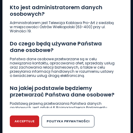
Kto jest administratorem danych
osobowych?
Pobierz logotyp
Administratorem jest Telewizja Kablowa Pro-Art z siedzibą
w miejscowości Ostrów Wielkopolski (63-400) przy ul.
Wolności 19.
LINIA INTERWENCYJNA
Do czego będą używane Państwa
661 997 997
dane osobowe?
Państwa dane osobowe przetwarzane są w celu
REDAKCJA
nawiązania kontaktu, opracowania ofert, sprzedaży usług
oraz zachowania relacji biznesowych, a także w celu
62 735 22 22
redakcja@wlkp24.info
przesyłania informacji handlowych w rozumieniu ustawy
o świadczeniu usług drogą elektroniczną.
DZIAŁ REKLAMY
Na jakiej podstawie będziemy
62 735 01 85
reklama@wlkp24.info
przetwarzać Państwa dane osobowe?
Podstawą prawną przetwarzania Państwa danych
osobowych, jest artykuł 6 Rozporządzenia Parlamentu
WIADOMOŚCI
Europejskiego i Rady (UE) 2016/679 z dnia 27 kwietnia 2016
r. w sprawie ochrony osób fizycznych w związku z
przetwarzaniem danych osobowych w sprawie
AKCEPTUJE
POLITYKA PRYWATNOŚCI
swobodnego przepływu takich danych oraz uchylenia
CIEKAWOSTKI
dyrektywy 95/46/WE (RODO).