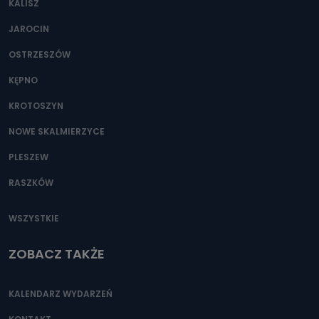
KALISZ
Można to zrobić pod numerem telefonu 62 735-51-05 lub
e-mailowo pod adresem: poczta@tvproart.pl
JAROCIN
OSTRZESZÓW
KĘPNO
KROTOSZYN
NOWE SKALMIERZYCE
PLESZEW
RASZKÓW
WSZYSTKIE
ZOBACZ TAKŻE
KALENDARZ WYDARZEŃ