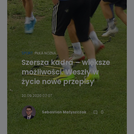
SPORT
PIŁKA NOŻNA
Szersza kadra – większe
możliwości. Weszły w
życie nowe przepisy
20.09.2020 07:07
0
Sebastian Matyszczak