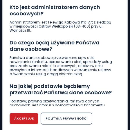
Kto jest administratorem danych
osobowych?
Pobierz logotyp
Administratorem jest Telewizja Kablowa Pro-Art z siedzibą
w miejscowości Ostrów Wielkopolski (63-400) przy ul.
Wolności 19.
LINIA INTERWENCYJNA
Do czego będą używane Państwa
661 997 997
dane osobowe?
Państwa dane osobowe przetwarzane są w celu
REDAKCJA
nawiązania kontaktu, opracowania ofert, sprzedaży usług
oraz zachowania relacji biznesowych, a także w celu
62 735 22 22
redakcja@wlkp24.info
przesyłania informacji handlowych w rozumieniu ustawy
o świadczeniu usług drogą elektroniczną.
DZIAŁ REKLAMY
Na jakiej podstawie będziemy
62 735 01 85
reklama@wlkp24.info
przetwarzać Państwa dane osobowe?
Podstawą prawną przetwarzania Państwa danych
osobowych, jest artykuł 6 Rozporządzenia Parlamentu
WIADOMOŚCI
Europejskiego i Rady (UE) 2016/679 z dnia 27 kwietnia 2016
r. w sprawie ochrony osób fizycznych w związku z
przetwarzaniem danych osobowych w sprawie
AKCEPTUJE
POLITYKA PRYWATNOŚCI
swobodnego przepływu takich danych oraz uchylenia
CIEKAWOSTKI
dyrektywy 95/46/WE (RODO).