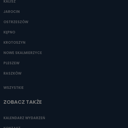
KALISZ
Można to zrobić pod numerem telefonu 62 735-51-05 lub
e-mailowo pod adresem: poczta@tvproart.pl
JAROCIN
OSTRZESZÓW
KĘPNO
KROTOSZYN
NOWE SKALMIERZYCE
PLESZEW
RASZKÓW
WSZYSTKIE
ZOBACZ TAKŻE
KALENDARZ WYDARZEŃ