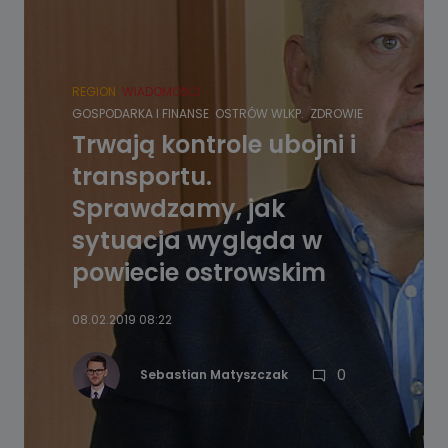
REGION
WIADOMOŚCI
GOSPODARKA I FINANSE
OSTRÓW WLKP.
ZDROWIE
Trwają kontrole ubojni i
transportu.
Sprawdzamy, jak
sytuacja wygląda w
powiecie ostrowskim
08.02.2019 08:22
0
Sebastian Matyszczak