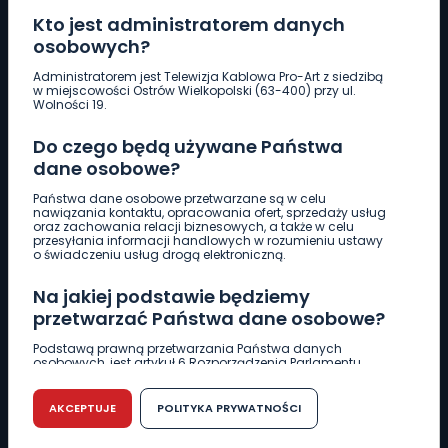
Kto jest administratorem danych
osobowych?
Pobierz logotyp
Administratorem jest Telewizja Kablowa Pro-Art z siedzibą
w miejscowości Ostrów Wielkopolski (63-400) przy ul.
Wolności 19.
LINIA INTERWENCYJNA
Do czego będą używane Państwa
661 997 997
dane osobowe?
Państwa dane osobowe przetwarzane są w celu
REDAKCJA
nawiązania kontaktu, opracowania ofert, sprzedaży usług
oraz zachowania relacji biznesowych, a także w celu
62 735 22 22
redakcja@wlkp24.info
przesyłania informacji handlowych w rozumieniu ustawy
o świadczeniu usług drogą elektroniczną.
DZIAŁ REKLAMY
Na jakiej podstawie będziemy
62 735 01 85
reklama@wlkp24.info
przetwarzać Państwa dane osobowe?
Podstawą prawną przetwarzania Państwa danych
osobowych, jest artykuł 6 Rozporządzenia Parlamentu
WIADOMOŚCI
Europejskiego i Rady (UE) 2016/679 z dnia 27 kwietnia 2016
r. w sprawie ochrony osób fizycznych w związku z
przetwarzaniem danych osobowych w sprawie
AKCEPTUJE
POLITYKA PRYWATNOŚCI
swobodnego przepływu takich danych oraz uchylenia
CIEKAWOSTKI
dyrektywy 95/46/WE (RODO).