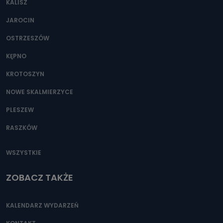
KALISZ
Można to zrobić pod numerem telefonu 62 735-51-05 lub
e-mailowo pod adresem: poczta@tvproart.pl
JAROCIN
OSTRZESZÓW
KĘPNO
KROTOSZYN
NOWE SKALMIERZYCE
PLESZEW
RASZKÓW
WSZYSTKIE
ZOBACZ TAKŻE
KALENDARZ WYDARZEŃ