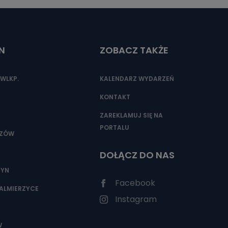
N
ZOBACZ TAKŻE
WLKP.
KALENDARZ WYDARZEŃ
KONTAKT
ZAREKLAMUJ SIĘ NA
PORTALU
SZÓW
DOŁĄCZ DO NAS
ZYN
Facebook
ALMIERZYCE
Instagram
W