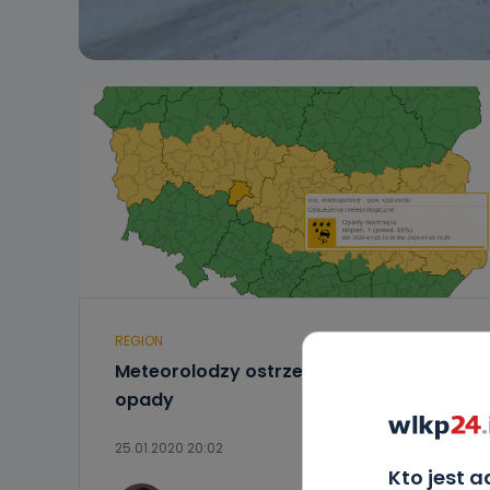
REGION
Meteorolodzy ostrzegają. Marznące
opady
25.01.2020 20:02
Kto jest 