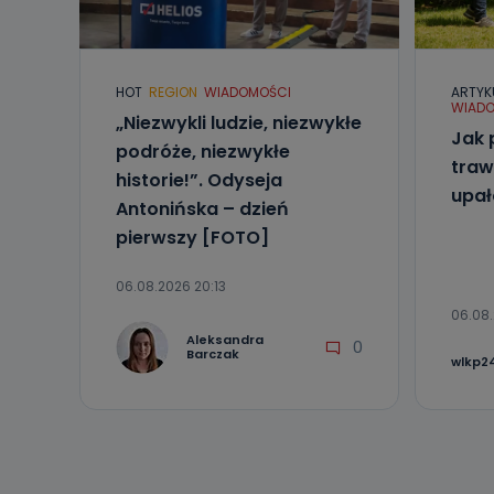
Telewizja Kablo
19 nie przekaz
wykorzystywan
HOT
REGION
WIADOMOŚCI
ARTYK
Co mogą 
WIADO
„Niezwykli ludzie, niezwykłe
Po wyrażeniu 
Jak 
Telewizji Kablo
podróże, niezwykłe
19 dostępu do 
traw
historie!”. Odyseja
ich sprostowan
upa
sprzeciwu wobe
Antonińska – dzień
pierwszy [FOTO]
Do kiedy
Do czasu wycof
06.08.2026 20:13
uzasadnionego
06.08.
Jakie da
Aleksandra
0
Barczak
wlkp24
Przetwarzane 
Państwa (lub z
źródeł publiczn
adres korespo
oraz partnerzy
Jak skont