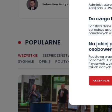
0
Sebastian Matyszczak
Administratore
400) przy ul. Wo
Do czego
Państwa dane o
sprzedaży usłu
handlowych w r
POPULARNE
Na jakiej
osobowe
WSZYSTKIE
BEZPIECZEŃSTWO
CIEKAWOSTKI
E
Podstawą praw
Parlamentu Euro
SYGNALE
OPINIE
POLITYKA
RELIGIA
SAMORZ
fizycznych w 
takich danych 
Czy jest 
AKCEPTUJE
Podanie danyc
nie stanowi wa
związane z ża
wybrany sposób
Pro-Art z siedz
Kiedy i 