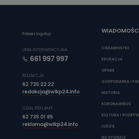
Można to zrob
poczta@tvproar
WIADOMOŚC
Pobierz logotyp
CIEKAWOSTKI
LINIA INTERWENCYJNA
661 997 997
EDUKACJA
OPINIE
REDAKCJA
GOSPODARKA I FI
62 735 22 22
redakcja@wlkp24.info
HISTORIA
KORONAWIRUS
DZIAŁ REKLAMY
KULTURA I ROZRY
62 735 01 85
reklama@wlkp24.info
LUDZIE
NA SYGNALE