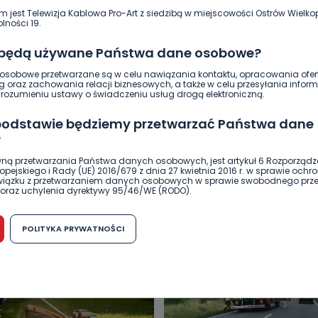
m jest Telewizja Kablowa Pro-Art z siedzibą w miejscowości Ostrów Wielkop
lności 19.
 będą używane Państwa dane osobowe?
sobowe przetwarzane są w celu nawiązania kontaktu, opracowania ofert
g oraz zachowania relacji biznesowych, a także w celu przesyłania inform
ozumieniu ustawy o świadczeniu usług drogą elektroniczną.
 podstawie będziemy przetwarzać Państwa dane
?
DUKACJA
GOSPODARKA I FINANSE
HISTORIA
KORONAWI
ną przetwarzania Państwa danych osobowych, jest artykuł 6 Rozporządz
pejskiego i Rady (UE) 2016/679 z dnia 27 kwietnia 2016 r. w sprawie ochr
ĄD
ŚRODOWISKO
WASZE INFO
WSZYSTKICH ŚWIĘTYCH
związku z przetwarzaniem danych osobowych w sprawie swobodnego prz
oraz uchylenia dyrektywy 95/46/WE (RODO).
możliwość cofnięcia zgody?
POLITYKA PRYWATNOŚCI
h osobowych jest dobrowolne, nie jest wymogiem ustawowym lub umo
runku zawarcia umowy. Cofnięcie zgody jest możliwe na każdym etapie i ni
dnymi negatywnymi konsekwencjami. Cofnięcia zgody można dokonać w
 (e-mail, poczta tradycyjna) tak, aby dotarła do wiadomości Telewizji 
ibą w miejscowości Ostrów Wielkopolski (63-400) przy ul. Wolności 19.
komu możemy przekazać Państwa dane?