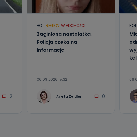
l. Wolności
e
HOT
REGION
WIADOMOŚCI
HOT
Zaginiona nastolatka.
Mia
ania od
. Wolności
Policja czeka na
od
że żądania
informacje
wyj
enia
kal
06.08.2026 15:32
06.0
2
0
Arleta Zeidler
nio od
brane ze
taktowy,
racownicy