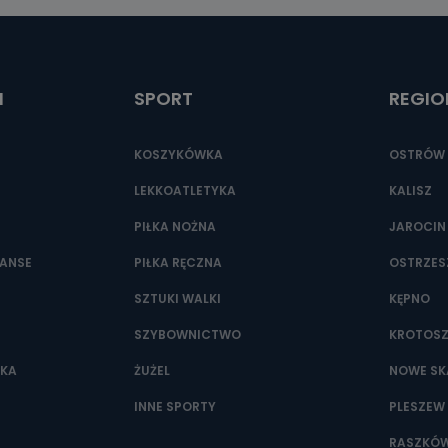
ić pod numerem telefonu 62 735-51-05 lub e-mailowo pod adresem:
t.pl
I
SPORT
REGIO
KOSZYKÓWKA
OSTRÓW 
LEKKOATLETYKA
KALISZ
PIŁKA NOŻNA
JAROCIN
NANSE
PIŁKA RĘCZNA
OSTRZE
SZTUKI WALKI
KĘPNO
SZYBOWNICTWO
KROTOS
WKA
ŻUŻEL
NOWE SK
INNE SPORTY
PLESZEW
RASZKÓ