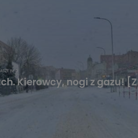
ASZE INFO
ch. Kierowcy, nogi z gazu! [