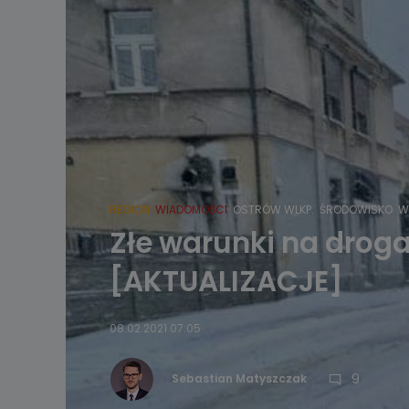
REGION
WIADOMOŚCI
OSTRÓW WLKP.
ŚRODOWISKO
W
Złe warunki na droga
[AKTUALIZACJE]
08.02.2021 07:05
9
Sebastian Matyszczak