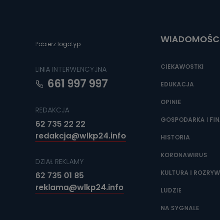
Do czasu wycof
uzasadnionego
Jakie da
WIADOMOŚC
Pobierz logotyp
Przetwarzane 
Państwa (lub z
źródeł publiczn
CIEKAWOSTKI
LINIA INTERWENCYJNA
adres korespo
oraz partnerzy
661 997 997
EDUKACJA
Jak skont
OPINIE
REDAKCJA
Można to zrob
poczta@tvproar
GOSPODARKA I FI
62 735 22 22
redakcja@wlkp24.info
HISTORIA
KORONAWIRUS
DZIAŁ REKLAMY
KULTURA I ROZRY
62 735 01 85
reklama@wlkp24.info
LUDZIE
NA SYGNALE