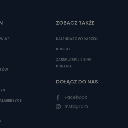
N
ZOBACZ TAKŻE
nio od
brane ze
taktowy,
WLKP.
KALENDARZ WYDARZEŃ
racownicy
KONTAKT
ZAREKLAMUJ SIĘ NA
PORTALU
SZÓW
DOŁĄCZ DO NAS
ZYN
Facebook
ALMIERZYCE
Instagram
W