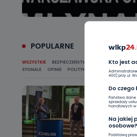
POPULARNE
Kto jest 
WSZYSTKIE
BEZPIECZEŃSTWO
CIEKAWOSTKI
E
SYGNALE
OPINIE
POLITYKA
RELIGIA
SAMORZ
Administratore
400) przy ul. Wo
Do czego
Państwa dane o
sprzedaży usłu
handlowych w r
Na jakiej
osobowe
Podstawą praw