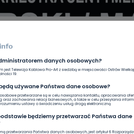
administratorem danych osobowych?
DUKACJA
GOSPODARKA I FINANSE
HISTORIA
KORONAWI
ĄD
ŚRODOWISKO
WASZE INFO
WSZYSTKICH ŚWIĘTYCH
m jest Telewizja Kablowa Pro-Art z siedzibą w miejscowości Ostrów Wielkop
lności 19.
 będą używane Państwa dane osobowe?
sobowe przetwarzane są w celu nawiązania kontaktu, opracowania ofert
g oraz zachowania relacji biznesowych, a także w celu przesyłania inform
ozumieniu ustawy o świadczeniu usług drogą elektroniczną.
 podstawie będziemy przetwarzać Państwa dane
?
ną przetwarzania Państwa danych osobowych, jest artykuł 6 Rozporządz