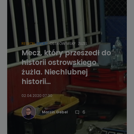
REGION
SPORT
OSTRÓW WLKP.
ŻUŻEL
Mecz, który przeszedł do
historii ostrowskiego
żużla. Niechlubnej
historii…
02.04.2020 07:30
6
Marcin Gebel