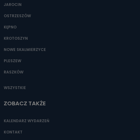
Można to zrobić pod numerem telefonu 62 735-51-05 lub
JAROCIN
e-mailowo pod adresem: poczta@tvproart.pl
OSTRZESZÓW
KĘPNO
KROTOSZYN
NOWE SKALMIERZYCE
PLESZEW
RASZKÓW
WSZYSTKIE
ZOBACZ TAKŻE
KALENDARZ WYDARZEŃ
KONTAKT