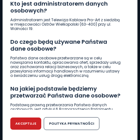
Kto jest administratorem danych
osobowych?
Pobierz logotyp
Administratorem jest Telewizja Kablowa Pro-Art z siedzibą
w miejscowości Ostrów Wielkopolski (63-400) przy ul.
Wolności 19.
LINIA INTERWENCYJNA
661 997 997
Do czego będą używane Państwa
dane osobowe?
REDAKCJA
Państwa dane osobowe przetwarzane są w celu
nawiązania kontaktu, opracowania ofert, sprzedaży usług
62 735 22 22
redakcja@wlkp24.info
oraz zachowania relacji biznesowych, a także w celu
przesyłania informacji handlowych w rozumieniu ustawy
o świadczeniu usług drogą elektroniczną.
DZIAŁ REKLAMY
Na jakiej podstawie będziemy
62 735 01 85
reklama@wlkp24.info
przetwarzać Państwa dane osobowe?
Podstawą prawną przetwarzania Państwa danych
WIADOMOŚCI
osobowych, jest artykuł 6 Rozporządzenia Parlamentu
Europejskiego i Rady (UE) 2016/679 z dnia 27 kwietnia 2016
r. w sprawie ochrony osób fizycznych w związku z
przetwarzaniem danych osobowych w sprawie
AKCEPTUJE
POLITYKA PRYWATNOŚCI
CIEKAWOSTKI
swobodnego przepływu takich danych oraz uchylenia
dyrektywy 95/46/WE (RODO).
EDUKACJA