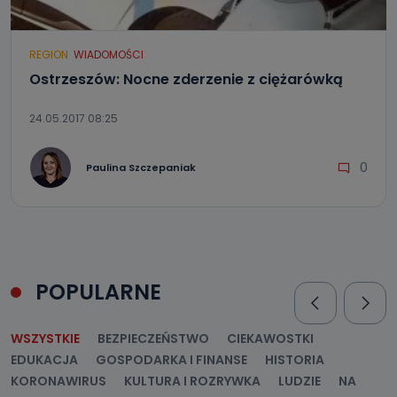
REGION
WIADOMOŚCI
Ostrzeszów: Nocne zderzenie z ciężarówką
24.05.2017 08:25
0
Paulina Szczepaniak
POPULARNE
WSZYSTKIE
BEZPIECZEŃSTWO
CIEKAWOSTKI
EDUKACJA
GOSPODARKA I FINANSE
HISTORIA
KORONAWIRUS
KULTURA I ROZRYWKA
LUDZIE
NA