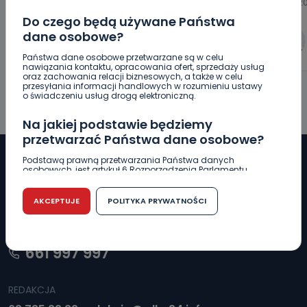
08.08.2026 08:55
07.08.2
Do czego będą używane Państwa
dane osobowe?
0
Paulina Szczepaniak
Państwa dane osobowe przetwarzane są w celu
nawiązania kontaktu, opracowania ofert, sprzedaży usług
oraz zachowania relacji biznesowych, a także w celu
przesyłania informacji handlowych w rozumieniu ustawy
o świadczeniu usług drogą elektroniczną.
Na jakiej podstawie będziemy
przetwarzać Państwa dane osobowe?
Podstawą prawną przetwarzania Państwa danych
osobowych, jest artykuł 6 Rozporządzenia Parlamentu
Europejskiego i Rady (UE) 2016/679 z dnia 27 kwietnia 2016
r. w sprawie ochrony osób fizycznych w związku z
Pobierz logotyp
przetwarzaniem danych osobowych w sprawie
AKCEPTUJE
POLITYKA PRYWATNOŚCI
swobodnego przepływu takich danych oraz uchylenia
dyrektywy 95/46/WE (RODO).
LINIA INTERWENCYJNA
Czy jest możliwość cofnięcia zgody?
661 997 997
Podanie danych osobowych jest dobrowolne, nie jest
wymogiem ustawowym lub umownym oraz nie stanowi
warunku zawarcia umowy. Cofnięcie zgody jest możliwe
REDAKCJA
na każdym etapie i nie jest to związane z żadnymi
negatywnymi konsekwencjami. Cofnięcia zgody można