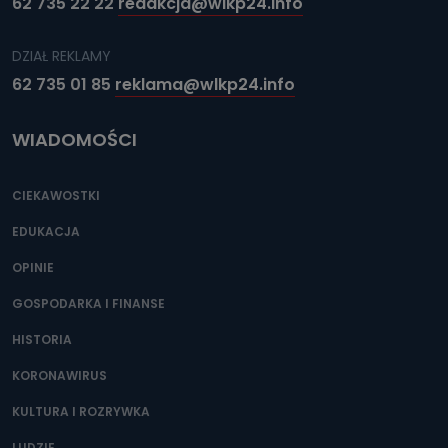
62 735 22 22
redakcja@wlkp24.info
dokonać w dowolny, wybrany sposób (e-mail, poczta
tradycyjna) tak, aby dotarła do wiadomości Telewizji
Kablowej Pro-Art z siedzibą w miejscowości Ostrów
Wielkopolski (63-400) przy ul. Wolności 19.
DZIAŁ REKLAMY
62 735 01 85
reklama@wlkp24.info
Kiedy i komu możemy przekazać
Państwa dane?
WIADOMOŚCI
Telewizja Kablowa Pro-Art z siedzibą w miejscowości
Ostrów Wielkopolski (63-400) przy ul. Wolności 19 nie
przekazuje Państwa danych osobowych podmiotom
trzecim, jak również nie są one wykorzystywane w
CIEKAWOSTKI
procesach zautomatyzowanego profilowania.
EDUKACJA
Co mogą Państwo zrobić z
przekazanymi nam danymi?
OPINIE
Po wyrażeniu zgody na przetwarzanie danych osobowych,
GOSPODARKA I FINANSE
mają Państwo prawo do żądania od Telewizji Kablowa
Pro-Art z siedzibą w miejscowości Ostrów Wielkopolski (63-
HISTORIA
400) przy ul. Wolności 19 dostępu do danych osobowych
dotyczących Państwa oraz uzyskania ich kopii, a także
żądania ich sprostowania, usunięcia danych,
KORONAWIRUS
ograniczenia ich przetwarzania oraz prawo wniesienia
sprzeciwu wobec ich przetwarzania.
KULTURA I ROZRYWKA
Do kiedy Państwa dane osobowe będą
LUDZIE