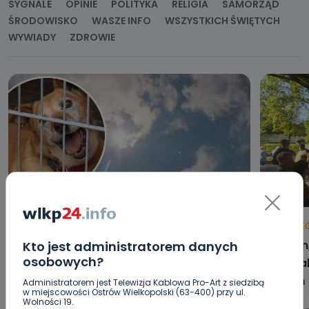
SYGNALE
OPINIE
POLITYKA
RELIGIA
SAMORZĄD
ŚRODOWISKO
WASZE INFO
WSZYSTKICH ŚWIĘTYCH
WYWIADY
ZDROWIE
REGION
WIADOMOŚCI
HOT
RE
Upały i burze. Porady dla właścicieli
Raulin
Kto jest administratorem danych
osobowych?
zwierząt [WIDEO]
Kowal
dzień
Administratorem jest Telewizja Kablowa Pro-Art z siedzibą
w miejscowości Ostrów Wielkopolski (63-400) przy ul.
Wolności 19.