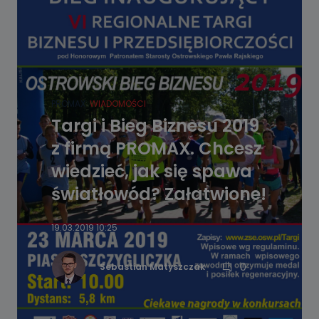
PROMAX
WIADOMOŚCI
Targi i Bieg Biznesu 2019
z firmą PROMAX. Chcesz
wiedzieć, jak się spawa
światłowód? Załatwione!
19.03.2019 10:25
0
Sebastian Matyszczak