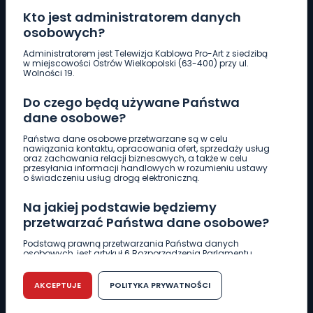
Kto jest administratorem danych
osobowych?
Pobierz logotyp
Administratorem jest Telewizja Kablowa Pro-Art z siedzibą
w miejscowości Ostrów Wielkopolski (63-400) przy ul.
Wolności 19.
LINIA INTERWENCYJNA
Do czego będą używane Państwa
661 997 997
dane osobowe?
Państwa dane osobowe przetwarzane są w celu
REDAKCJA
nawiązania kontaktu, opracowania ofert, sprzedaży usług
oraz zachowania relacji biznesowych, a także w celu
62 735 22 22
redakcja@wlkp24.info
przesyłania informacji handlowych w rozumieniu ustawy
o świadczeniu usług drogą elektroniczną.
DZIAŁ REKLAMY
Na jakiej podstawie będziemy
62 735 01 85
reklama@wlkp24.info
przetwarzać Państwa dane osobowe?
Podstawą prawną przetwarzania Państwa danych
osobowych, jest artykuł 6 Rozporządzenia Parlamentu
WIADOMOŚCI
Europejskiego i Rady (UE) 2016/679 z dnia 27 kwietnia 2016
r. w sprawie ochrony osób fizycznych w związku z
przetwarzaniem danych osobowych w sprawie
AKCEPTUJE
POLITYKA PRYWATNOŚCI
swobodnego przepływu takich danych oraz uchylenia
CIEKAWOSTKI
dyrektywy 95/46/WE (RODO).