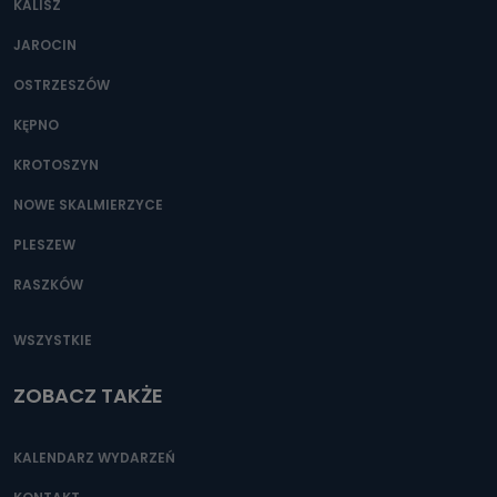
KALISZ
Można to zrobić pod numerem telefonu 62 735-51-05 lub
e-mailowo pod adresem: poczta@tvproart.pl
JAROCIN
OSTRZESZÓW
KĘPNO
KROTOSZYN
NOWE SKALMIERZYCE
PLESZEW
RASZKÓW
WSZYSTKIE
ZOBACZ TAKŻE
KALENDARZ WYDARZEŃ