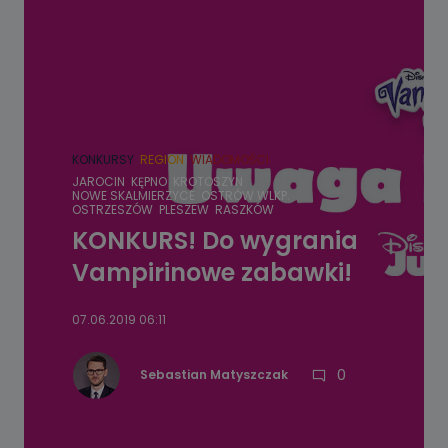
KONKURSY
REGION
WIADOMOŚCI
JAROCIN
KĘPNO
KROTOSZYN
NOWE SKALMIERZYCE
OSTRÓW WLKP.
OSTRZESZÓW
PLESZEW
RASZKÓW
KONKURS! Do wygrania
Vampirinowe zabawki!
07.06.2019 06:11
0
Sebastian Matyszczak