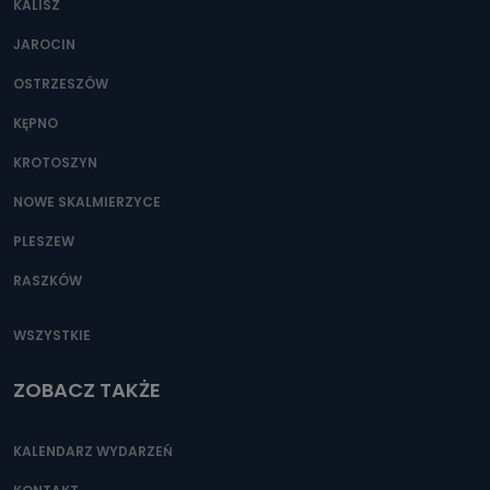
KALISZ
Można to zrobić pod numerem telefonu 62 735-51-05 lub
e-mailowo pod adresem: poczta@tvproart.pl
JAROCIN
OSTRZESZÓW
KĘPNO
KROTOSZYN
NOWE SKALMIERZYCE
PLESZEW
RASZKÓW
WSZYSTKIE
ZOBACZ TAKŻE
KALENDARZ WYDARZEŃ