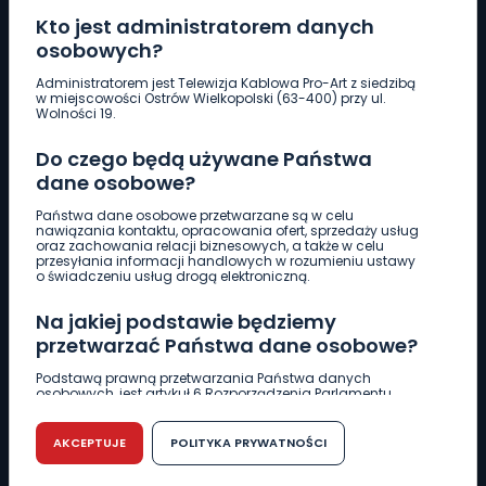
Kto jest administratorem danych
osobowych?
Pobierz logotyp
Administratorem jest Telewizja Kablowa Pro-Art z siedzibą
w miejscowości Ostrów Wielkopolski (63-400) przy ul.
Wolności 19.
LINIA INTERWENCYJNA
Do czego będą używane Państwa
661 997 997
dane osobowe?
Państwa dane osobowe przetwarzane są w celu
REDAKCJA
nawiązania kontaktu, opracowania ofert, sprzedaży usług
oraz zachowania relacji biznesowych, a także w celu
62 735 22 22
redakcja@wlkp24.info
przesyłania informacji handlowych w rozumieniu ustawy
o świadczeniu usług drogą elektroniczną.
DZIAŁ REKLAMY
Na jakiej podstawie będziemy
62 735 01 85
reklama@wlkp24.info
przetwarzać Państwa dane osobowe?
Podstawą prawną przetwarzania Państwa danych
osobowych, jest artykuł 6 Rozporządzenia Parlamentu
WIADOMOŚCI
Europejskiego i Rady (UE) 2016/679 z dnia 27 kwietnia 2016
r. w sprawie ochrony osób fizycznych w związku z
przetwarzaniem danych osobowych w sprawie
AKCEPTUJE
POLITYKA PRYWATNOŚCI
swobodnego przepływu takich danych oraz uchylenia
CIEKAWOSTKI
dyrektywy 95/46/WE (RODO).