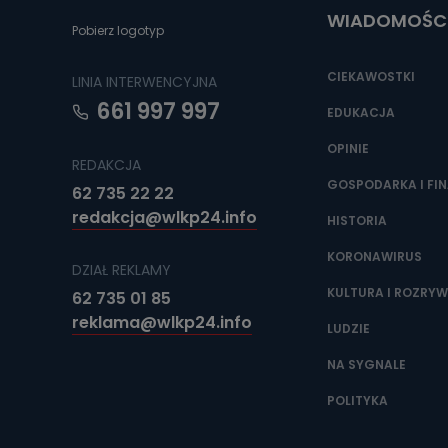
WIADOMOŚC
Pobierz logotyp
CIEKAWOSTKI
LINIA INTERWENCYJNA
661 997 997
EDUKACJA
OPINIE
REDAKCJA
GOSPODARKA I FI
62 735 22 22
redakcja@wlkp24.info
HISTORIA
KORONAWIRUS
DZIAŁ REKLAMY
KULTURA I ROZRY
62 735 01 85
reklama@wlkp24.info
LUDZIE
NA SYGNALE
POLITYKA