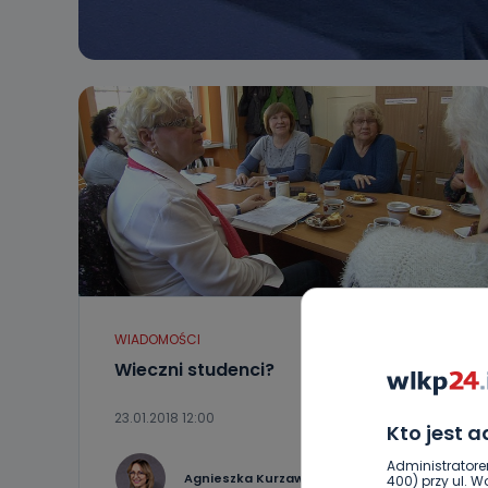
WIADOMOŚCI
Wieczni studenci?
23.01.2018 12:00
Kto jest 
Administratore
0
Agnieszka Kurzawa
400) przy ul. Wo