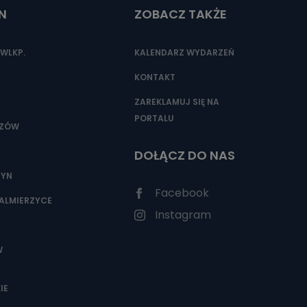
N
ZOBACZ TAKŻE
WLKP.
KALENDARZ WYDARZEŃ
KONTAKT
ZAREKLAMUJ SIĘ NA
PORTALU
SZÓW
DOŁĄCZ DO NAS
ZYN
Facebook
ALMIERZYCE
Instagram
W
IE