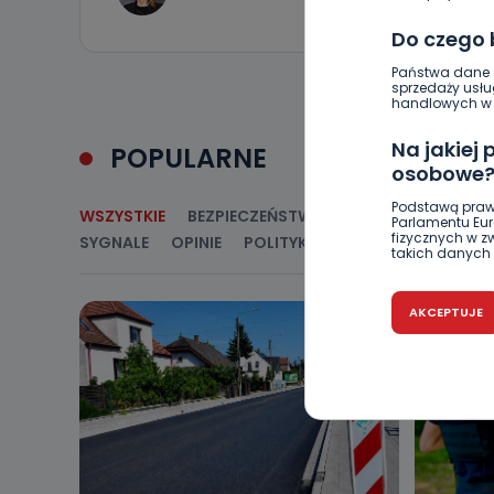
Do czego
Państwa dane o
sprzedaży usłu
handlowych w r
Na jakiej
POPULARNE
osobowe
Podstawą praw
WSZYSTKIE
BEZPIECZEŃSTWO
CIEKAWOSTKI
E
Parlamentu Euro
fizycznych w 
SYGNALE
OPINIE
POLITYKA
RELIGIA
SAMORZ
takich danych 
Czy jest 
AKCEPTUJE
Podanie danyc
nie stanowi wa
związane z ża
wybrany sposób
Pro-Art z siedz
Kiedy i 
Telewizja Kablo
19 nie przekaz