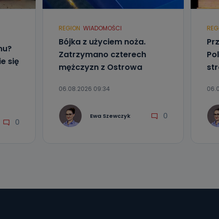
REGION
WIADOMOŚCI
REG
ania od
Bójka z użyciem noża.
Pr
. Wolności
mu?
Zatrzymano czterech
Pol
że żądania
e się
enia
mężczyzn z Ostrowa
st
06.08.2026 09:34
06.
0
Ewa Szewczyk
0
nio od
brane ze
taktowy,
racownicy