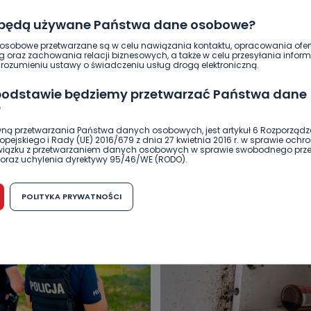
 będą używane Państwa dane osobowe?
sobowe przetwarzane są w celu nawiązania kontaktu, opracowania ofert
g oraz zachowania relacji biznesowych, a także w celu przesyłania inform
ozumieniu ustawy o świadczeniu usług drogą elektroniczną.
 podstawie będziemy przetwarzać Państwa dane
?
ną przetwarzania Państwa danych osobowych, jest artykuł 6 Rozporządz
DUKACJA
GOSPODARKA I FINANSE
HISTORIA
KORONAWI
pejskiego i Rady (UE) 2016/679 z dnia 27 kwietnia 2016 r. w sprawie ochr
związku z przetwarzaniem danych osobowych w sprawie swobodnego prz
ĄD
ŚRODOWISKO
WASZE INFO
WSZYSTKICH ŚWIĘTYCH
oraz uchylenia dyrektywy 95/46/WE (RODO).
możliwość cofnięcia zgody?
POLITYKA PRYWATNOŚCI
h osobowych jest dobrowolne, nie jest wymogiem ustawowym lub umo
runku zawarcia umowy. Cofnięcie zgody jest możliwe na każdym etapie i ni
dnymi negatywnymi konsekwencjami. Cofnięcia zgody można dokonać w
 (e-mail, poczta tradycyjna) tak, aby dotarła do wiadomości Telewizji 
ibą w miejscowości Ostrów Wielkopolski (63-400) przy ul. Wolności 19.
komu możemy przekazać Państwa dane?
wa Pro-Art z siedzibą w miejscowości Ostrów Wielkopolski (63-400) przy u
uje Państwa danych osobowych podmiotom trzecim, jak również nie są on