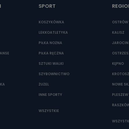
I
SPORT
REGIO
KOSZYKÓWKA
OSTRÓW 
LEKKOATLETYKA
KALISZ
PIŁKA NOŻNA
JAROCIN
NANSE
PIŁKA RĘCZNA
OSTRZE
SZTUKI WALKI
KĘPNO
SZYBOWNICTWO
KROTOS
WKA
ŻUŻEL
NOWE SK
INNE SPORTY
PLESZEW
RASZKÓ
WSZYSTKIE
WSZYSTK