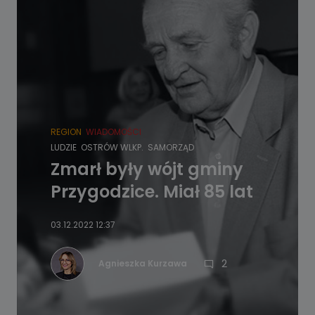
REGION
WIADOMOŚCI
LUDZIE
OSTRÓW WLKP.
SAMORZĄD
Zmarł były wójt gminy
Przygodzice. Miał 85 lat
03.12.2022 12:37
2
Agnieszka Kurzawa