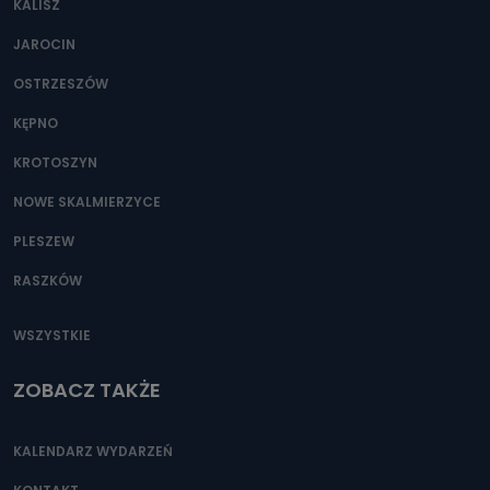
KALISZ
Można to zrobić pod numerem telefonu 62 735-51-05 lub
e-mailowo pod adresem: poczta@tvproart.pl
JAROCIN
OSTRZESZÓW
KĘPNO
KROTOSZYN
NOWE SKALMIERZYCE
PLESZEW
RASZKÓW
WSZYSTKIE
ZOBACZ TAKŻE
KALENDARZ WYDARZEŃ