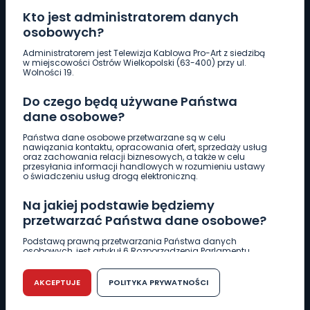
Kto jest administratorem danych
osobowych?
Pobierz logotyp
Administratorem jest Telewizja Kablowa Pro-Art z siedzibą
w miejscowości Ostrów Wielkopolski (63-400) przy ul.
Wolności 19.
LINIA INTERWENCYJNA
Do czego będą używane Państwa
661 997 997
dane osobowe?
Państwa dane osobowe przetwarzane są w celu
REDAKCJA
nawiązania kontaktu, opracowania ofert, sprzedaży usług
oraz zachowania relacji biznesowych, a także w celu
62 735 22 22
redakcja@wlkp24.info
przesyłania informacji handlowych w rozumieniu ustawy
o świadczeniu usług drogą elektroniczną.
DZIAŁ REKLAMY
Na jakiej podstawie będziemy
62 735 01 85
reklama@wlkp24.info
przetwarzać Państwa dane osobowe?
Podstawą prawną przetwarzania Państwa danych
osobowych, jest artykuł 6 Rozporządzenia Parlamentu
WIADOMOŚCI
Europejskiego i Rady (UE) 2016/679 z dnia 27 kwietnia 2016
r. w sprawie ochrony osób fizycznych w związku z
przetwarzaniem danych osobowych w sprawie
AKCEPTUJE
POLITYKA PRYWATNOŚCI
swobodnego przepływu takich danych oraz uchylenia
CIEKAWOSTKI
dyrektywy 95/46/WE (RODO).