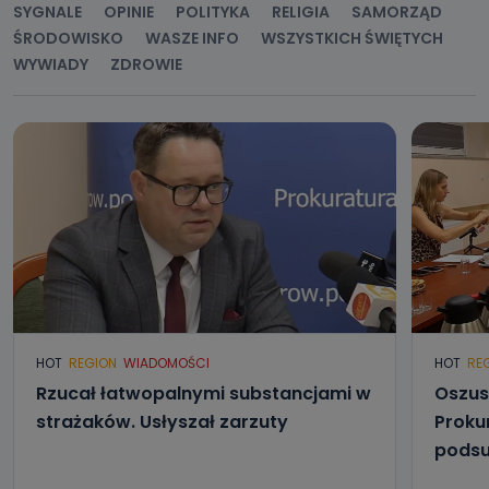
SYGNALE
OPINIE
POLITYKA
RELIGIA
SAMORZĄD
ŚRODOWISKO
WASZE INFO
WSZYSTKICH ŚWIĘTYCH
WYWIADY
ZDROWIE
HOT
REGION
WIADOMOŚCI
HOT
RE
Rzucał łatwopalnymi substancjami w
Oszus
strażaków. Usłyszał zarzuty
Proku
podsu