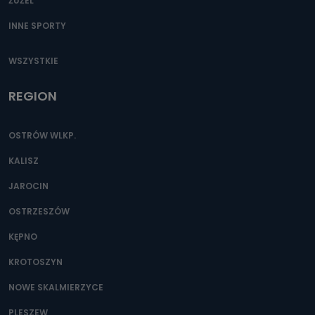
ŻUŻEL
danych osobowych są pracownicy i współpracownicy
oraz partnerzy wspomagający administratora w jego
biznesowej działalności.
INNE SPORTY
Jak skontaktować się z inspektorem
WSZYSTKIE
danych osobowych?
Można to zrobić pod numerem telefonu 62 735-51-05 lub
REGION
e-mailowo pod adresem: poczta@tvproart.pl
OSTRÓW WLKP.
KALISZ
JAROCIN
OSTRZESZÓW
KĘPNO
KROTOSZYN
NOWE SKALMIERZYCE
PLESZEW