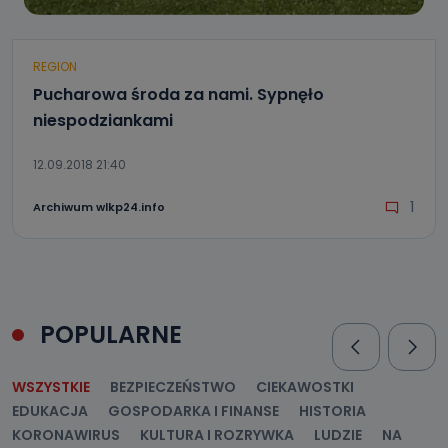
REGION
Pucharowa środa za nami. Sypnęło
niespodziankami
12.09.2018 21:40
1
Archiwum wlkp24.info
POPULARNE
WSZYSTKIE
BEZPIECZEŃSTWO
CIEKAWOSTKI
EDUKACJA
GOSPODARKA I FINANSE
HISTORIA
KORONAWIRUS
KULTURA I ROZRYWKA
LUDZIE
NA