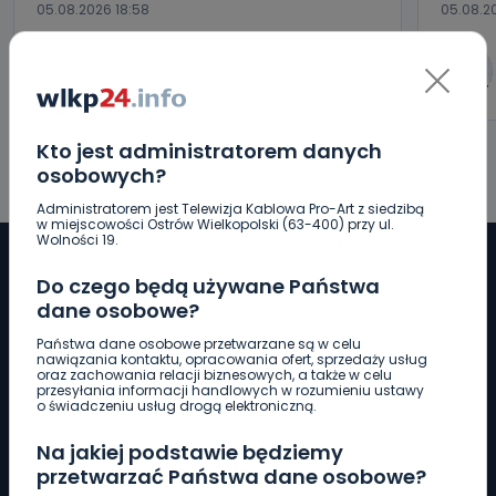
05.08.2026 18:58
05.08.2
0
Sebastian Matyszczak
Kto jest administratorem danych
osobowych?
Administratorem jest Telewizja Kablowa Pro-Art z siedzibą
w miejscowości Ostrów Wielkopolski (63-400) przy ul.
Wolności 19.
Do czego będą używane Państwa
dane osobowe?
Pobierz logotyp
Państwa dane osobowe przetwarzane są w celu
nawiązania kontaktu, opracowania ofert, sprzedaży usług
oraz zachowania relacji biznesowych, a także w celu
LINIA INTERWENCYJNA
przesyłania informacji handlowych w rozumieniu ustawy
o świadczeniu usług drogą elektroniczną.
661 997 997
Na jakiej podstawie będziemy
przetwarzać Państwa dane osobowe?
REDAKCJA