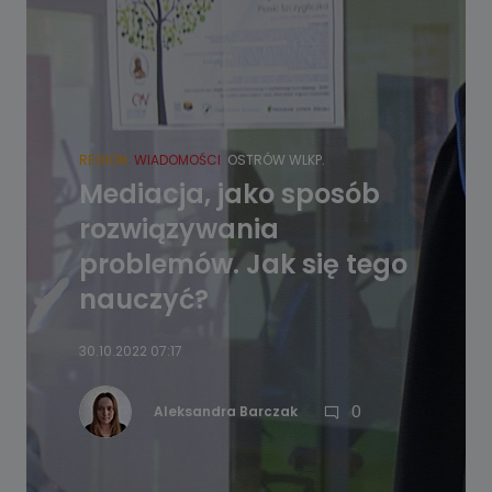
REGION
WIADOMOŚCI
OSTRÓW WLKP.
Mediacja, jako sposób
rozwiązywania
problemów. Jak się tego
nauczyć?
30.10.2022 07:17
0
Aleksandra Barczak