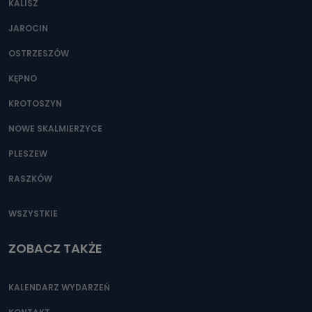
KALISZ
Można to zrobić pod numerem telefonu 62 735-51-05 lub
e-mailowo pod adresem: poczta@tvproart.pl
JAROCIN
OSTRZESZÓW
KĘPNO
KROTOSZYN
NOWE SKALMIERZYCE
PLESZEW
RASZKÓW
WSZYSTKIE
ZOBACZ TAKŻE
KALENDARZ WYDARZEŃ