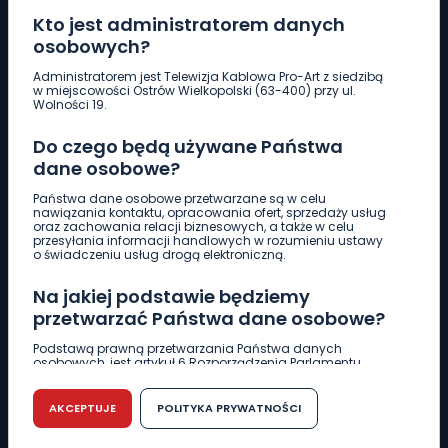
Kto jest administratorem danych
osobowych?
Pobierz logotyp
Administratorem jest Telewizja Kablowa Pro-Art z siedzibą
w miejscowości Ostrów Wielkopolski (63-400) przy ul.
Wolności 19.
LINIA INTERWENCYJNA
Do czego będą używane Państwa
661 997 997
dane osobowe?
Państwa dane osobowe przetwarzane są w celu
REDAKCJA
nawiązania kontaktu, opracowania ofert, sprzedaży usług
oraz zachowania relacji biznesowych, a także w celu
62 735 22 22
redakcja@wlkp24.info
przesyłania informacji handlowych w rozumieniu ustawy
o świadczeniu usług drogą elektroniczną.
DZIAŁ REKLAMY
Na jakiej podstawie będziemy
62 735 01 85
reklama@wlkp24.info
przetwarzać Państwa dane osobowe?
Podstawą prawną przetwarzania Państwa danych
osobowych, jest artykuł 6 Rozporządzenia Parlamentu
WIADOMOŚCI
Europejskiego i Rady (UE) 2016/679 z dnia 27 kwietnia 2016
r. w sprawie ochrony osób fizycznych w związku z
przetwarzaniem danych osobowych w sprawie
AKCEPTUJE
POLITYKA PRYWATNOŚCI
swobodnego przepływu takich danych oraz uchylenia
CIEKAWOSTKI
dyrektywy 95/46/WE (RODO).