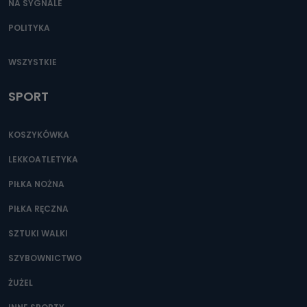
oraz partnerzy wspomagający administratora w jego
NA SYGNALE
biznesowej działalności.
POLITYKA
Jak skontaktować się z inspektorem
danych osobowych?
WSZYSTKIE
Można to zrobić pod numerem telefonu 62 735-51-05 lub
e-mailowo pod adresem: poczta@tvproart.pl
SPORT
KOSZYKÓWKA
LEKKOATLETYKA
PIŁKA NOŻNA
PIŁKA RĘCZNA
SZTUKI WALKI
SZYBOWNICTWO
ŻUŻEL