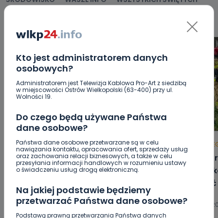
WYWIADY
ZDROWIE
Kto jest administratorem danych
osobowych?
Administratorem jest Telewizja Kablowa Pro-Art z siedzibą
w miejscowości Ostrów Wielkopolski (63-400) przy ul.
Wolności 19.
Do czego będą używane Państwa
dane osobowe?
Państwa dane osobowe przetwarzane są w celu
HOT
REGION
WIADOMOŚCI
HOT
RE
nawiązania kontaktu, opracowania ofert, sprzedaży usług
oraz zachowania relacji biznesowych, a także w celu
Raulin, Witkowska, Marciniak,
Auto r
przesyłania informacji handlowych w rozumieniu ustawy
Kowalska. „Odyseja Antonińska”
Poszk
o świadczeniu usług drogą elektroniczną.
dzień drugi [FOTO]
wyjść
Na jakiej podstawie będziemy
przetwarzać Państwa dane osobowe?
07.08.2026 20:56
07.08.20
Podstawą prawną przetwarzania Państwa danych