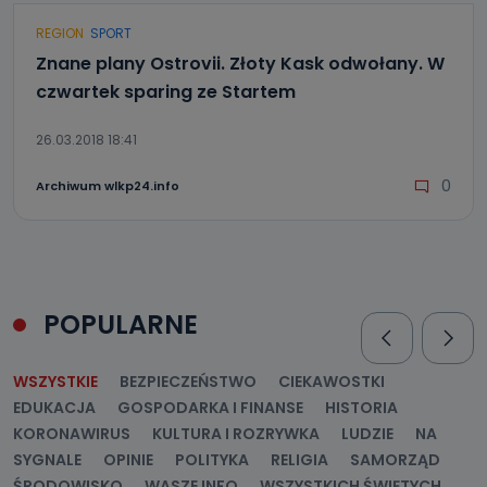
REGION
SPORT
Znane plany Ostrovii. Złoty Kask odwołany. W
czwartek sparing ze Startem
26.03.2018 18:41
0
Archiwum wlkp24.info
POPULARNE
WSZYSTKIE
BEZPIECZEŃSTWO
CIEKAWOSTKI
EDUKACJA
GOSPODARKA I FINANSE
HISTORIA
KORONAWIRUS
KULTURA I ROZRYWKA
LUDZIE
NA
SYGNALE
OPINIE
POLITYKA
RELIGIA
SAMORZĄD
ŚRODOWISKO
WASZE INFO
WSZYSTKICH ŚWIĘTYCH