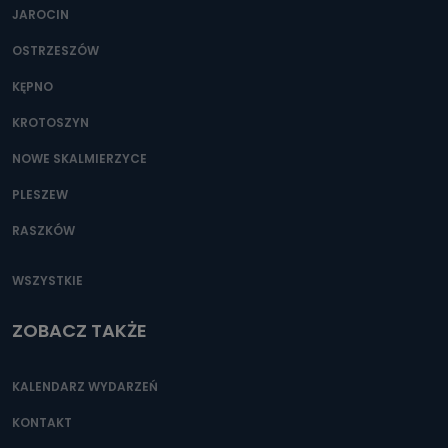
Można to zrobić pod numerem telefonu 62 735-51-05 lub
JAROCIN
e-mailowo pod adresem: poczta@tvproart.pl
OSTRZESZÓW
KĘPNO
KROTOSZYN
NOWE SKALMIERZYCE
PLESZEW
RASZKÓW
WSZYSTKIE
ZOBACZ TAKŻE
KALENDARZ WYDARZEŃ
KONTAKT