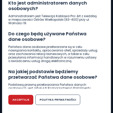
Kto jest administratorem danych
osobowych?
Pobierz logotyp
Administratorem jest Telewizja Kablowa Pro-Art z siedzibą
w miejscowości Ostrów Wielkopolski (63-400) przy ul.
Wolności 19.
LINIA INTERWENCYJNA
661 997 997
Do czego będą używane Państwa
dane osobowe?
REDAKCJA
Państwa dane osobowe przetwarzane są w celu
nawiązania kontaktu, opracowania ofert, sprzedaży usług
62 735 22 22
redakcja@wlkp24.info
oraz zachowania relacji biznesowych, a także w celu
przesyłania informacji handlowych w rozumieniu ustawy
o świadczeniu usług drogą elektroniczną.
DZIAŁ REKLAMY
Na jakiej podstawie będziemy
62 735 01 85
reklama@wlkp24.info
przetwarzać Państwa dane osobowe?
Podstawą prawną przetwarzania Państwa danych
WIADOMOŚCI
osobowych, jest artykuł 6 Rozporządzenia Parlamentu
Europejskiego i Rady (UE) 2016/679 z dnia 27 kwietnia 2016
r. w sprawie ochrony osób fizycznych w związku z
przetwarzaniem danych osobowych w sprawie
AKCEPTUJE
POLITYKA PRYWATNOŚCI
CIEKAWOSTKI
swobodnego przepływu takich danych oraz uchylenia
dyrektywy 95/46/WE (RODO).
EDUKACJA