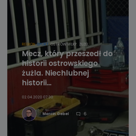
REGION
SPORT
OSTRÓW WLKP.
ŻUŻEL
Mecz, który przeszedł do
historii ostrowskiego
żużla. Niechlubnej
historii…
02.04.2020 07:30
6
Marcin Gebel