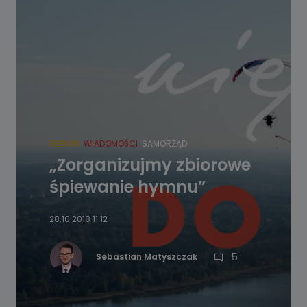
REGION
WIADOMOŚCI
SAMORZĄD
„Zorganizujmy zbiorowe
śpiewanie hymnu”
28.10.2018 11:12
5
Sebastian Matyszczak