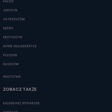
KALISZ
Można to zrobić pod numerem telefonu 62 735-51-05 lub
e-mailowo pod adresem: poczta@tvproart.pl
JAROCIN
OSTRZESZÓW
KĘPNO
KROTOSZYN
NOWE SKALMIERZYCE
PLESZEW
RASZKÓW
WSZYSTKIE
ZOBACZ TAKŻE
KALENDARZ WYDARZEŃ