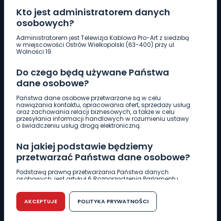
Kto jest administratorem danych
osobowych?
Pobierz logotyp
Administratorem jest Telewizja Kablowa Pro-Art z siedzibą
w miejscowości Ostrów Wielkopolski (63-400) przy ul.
Wolności 19.
LINIA INTERWENCYJNA
Do czego będą używane Państwa
661 997 997
dane osobowe?
Państwa dane osobowe przetwarzane są w celu
REDAKCJA
nawiązania kontaktu, opracowania ofert, sprzedaży usług
oraz zachowania relacji biznesowych, a także w celu
62 735 22 22
redakcja@wlkp24.info
przesyłania informacji handlowych w rozumieniu ustawy
o świadczeniu usług drogą elektroniczną.
DZIAŁ REKLAMY
Na jakiej podstawie będziemy
62 735 01 85
reklama@wlkp24.info
przetwarzać Państwa dane osobowe?
Podstawą prawną przetwarzania Państwa danych
osobowych, jest artykuł 6 Rozporządzenia Parlamentu
WIADOMOŚCI
Europejskiego i Rady (UE) 2016/679 z dnia 27 kwietnia 2016
r. w sprawie ochrony osób fizycznych w związku z
przetwarzaniem danych osobowych w sprawie
AKCEPTUJE
POLITYKA PRYWATNOŚCI
swobodnego przepływu takich danych oraz uchylenia
CIEKAWOSTKI
dyrektywy 95/46/WE (RODO).