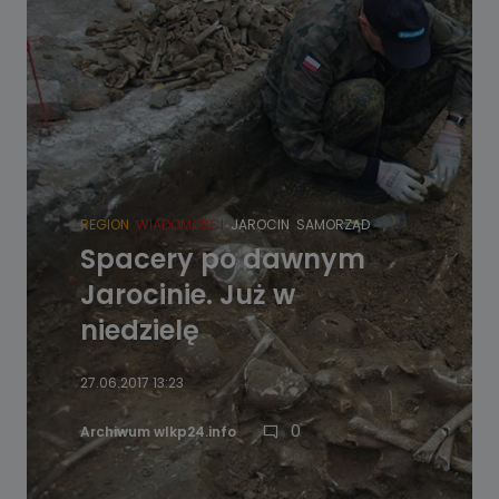
REGION
WIADOMOŚCI
JAROCIN
SAMORZĄD
Spacery po dawnym
Jarocinie. Już w
niedzielę
27.06.2017 13:23
0
Archiwum wlkp24.info