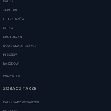
KALISZ
Można to zrobić pod numerem telefonu 62 735-51-05 lub
e-mailowo pod adresem: poczta@tvproart.pl
JAROCIN
OSTRZESZÓW
KĘPNO
KROTOSZYN
NOWE SKALMIERZYCE
PLESZEW
RASZKÓW
WSZYSTKIE
ZOBACZ TAKŻE
KALENDARZ WYDARZEŃ