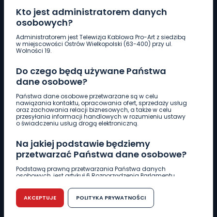
Kto jest administratorem danych
osobowych?
Pobierz logotyp
Administratorem jest Telewizja Kablowa Pro-Art z siedzibą
w miejscowości Ostrów Wielkopolski (63-400) przy ul.
Wolności 19.
LINIA INTERWENCYJNA
Do czego będą używane Państwa
661 997 997
dane osobowe?
Państwa dane osobowe przetwarzane są w celu
REDAKCJA
nawiązania kontaktu, opracowania ofert, sprzedaży usług
oraz zachowania relacji biznesowych, a także w celu
62 735 22 22
redakcja@wlkp24.info
przesyłania informacji handlowych w rozumieniu ustawy
o świadczeniu usług drogą elektroniczną.
DZIAŁ REKLAMY
Na jakiej podstawie będziemy
62 735 01 85
reklama@wlkp24.info
przetwarzać Państwa dane osobowe?
Podstawą prawną przetwarzania Państwa danych
osobowych, jest artykuł 6 Rozporządzenia Parlamentu
WIADOMOŚCI
Europejskiego i Rady (UE) 2016/679 z dnia 27 kwietnia 2016
r. w sprawie ochrony osób fizycznych w związku z
przetwarzaniem danych osobowych w sprawie
AKCEPTUJE
POLITYKA PRYWATNOŚCI
swobodnego przepływu takich danych oraz uchylenia
CIEKAWOSTKI
dyrektywy 95/46/WE (RODO).