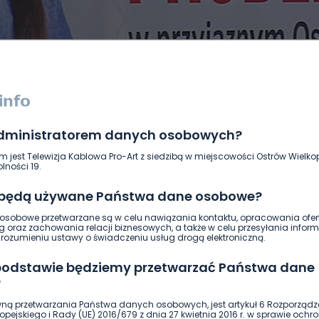
administratorem danych osobowych?
DUKACJA
GOSPODARKA I FINANSE
HISTORIA
KORONAWI
m jest Telewizja Kablowa Pro-Art z siedzibą w miejscowości Ostrów Wielkop
ĄD
ŚRODOWISKO
WASZE INFO
WSZYSTKICH ŚWIĘTYCH
lności 19.
 będą używane Państwa dane osobowe?
sobowe przetwarzane są w celu nawiązania kontaktu, opracowania ofert
g oraz zachowania relacji biznesowych, a także w celu przesyłania inform
ozumieniu ustawy o świadczeniu usług drogą elektroniczną.
 podstawie będziemy przetwarzać Państwa dane
?
ną przetwarzania Państwa danych osobowych, jest artykuł 6 Rozporządz
pejskiego i Rady (UE) 2016/679 z dnia 27 kwietnia 2016 r. w sprawie ochr