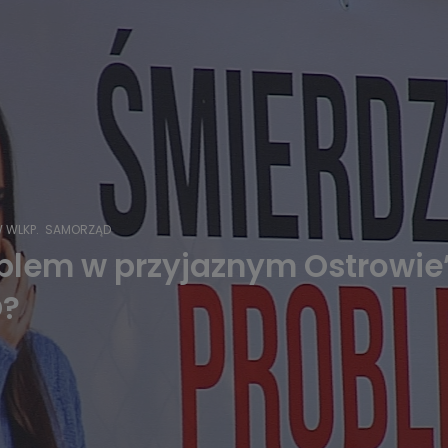
 WLKP.
SAMORZĄD
lem w przyjaznym Ostrowie” 
O?