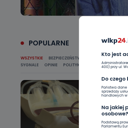
POPULARNE
Kto jest 
WSZYSTKIE
BEZPIECZEŃSTWO
CIEKAWOSTKI
E
Administratore
SYGNALE
OPINIE
POLITYKA
RELIGIA
SAMORZ
400) przy ul. Wo
Do czego
Państwa dane o
sprzedaży usłu
handlowych w r
Na jakiej
osobowe
Podstawą praw
Parlamentu Euro