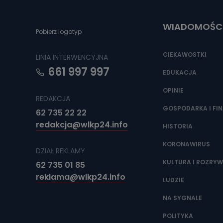
Do czasu wycof
uzasadnionego
WIADOMOŚC
Jakie da
Pobierz logotyp
Przetwarzane 
Państwa (lub z
CIEKAWOSTKI
LINIA INTERWENCYJNA
źródeł publiczn
adres korespo
661 997 997
oraz partnerzy
EDUKACJA
OPINIE
Jak skont
REDAKCJA
Można to zrob
GOSPODARKA I FI
62 735 22 22
poczta@tvproar
redakcja@wlkp24.info
HISTORIA
KORONAWIRUS
DZIAŁ REKLAMY
KULTURA I ROZRY
62 735 01 85
reklama@wlkp24.info
LUDZIE
NA SYGNALE
POLITYKA