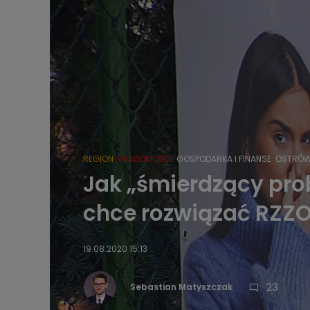
REGION
WIADOMOŚCI
GOSPODARKA I FINANSE
OSTRÓW
Jak „śmierdzący prob
chce rozwiązać RZZ
19.08.2020 15:13
23
Sebastian Matyszczak