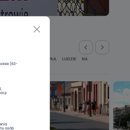
RUS
KULTURA I ROZRYWKA
LUDZIE
NA
olski (63-
WYWIADY
ZDROWIE
,
acji
enia
ony osób