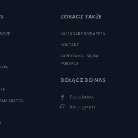
N
ZOBACZ TAKŻE
nio od
brane ze
WLKP.
KALENDARZ WYDARZEŃ
taktowy,
racownicy
KONTAKT
ZAREKLAMUJ SIĘ NA
PORTALU
SZÓW
DOŁĄCZ DO NAS
ZYN
Facebook
ALMIERZYCE
Instagram
W