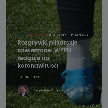
SPORT
WIADOMOŚCI
KORONAWIRUS
PIŁKA NOŻNA
Rozgrywki piłkarskie
zawieszone! WZPN
reaguje na
koronawirusa
11.03.2020 08:00
0
Sebastian Matyszczak