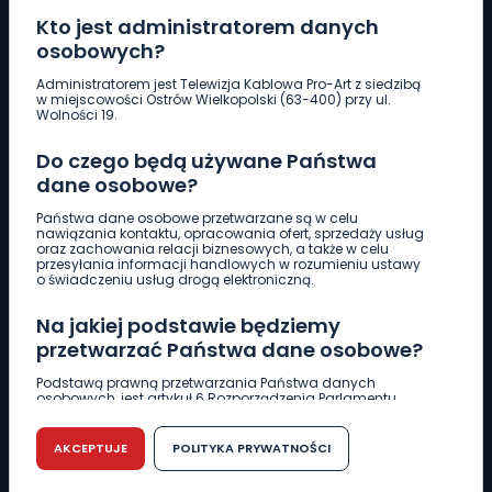
Kto jest administratorem danych
osobowych?
Pobierz logotyp
Administratorem jest Telewizja Kablowa Pro-Art z siedzibą
w miejscowości Ostrów Wielkopolski (63-400) przy ul.
Wolności 19.
LINIA INTERWENCYJNA
Do czego będą używane Państwa
661 997 997
dane osobowe?
Państwa dane osobowe przetwarzane są w celu
REDAKCJA
nawiązania kontaktu, opracowania ofert, sprzedaży usług
oraz zachowania relacji biznesowych, a także w celu
62 735 22 22
redakcja@wlkp24.info
przesyłania informacji handlowych w rozumieniu ustawy
o świadczeniu usług drogą elektroniczną.
DZIAŁ REKLAMY
Na jakiej podstawie będziemy
62 735 01 85
reklama@wlkp24.info
przetwarzać Państwa dane osobowe?
Podstawą prawną przetwarzania Państwa danych
osobowych, jest artykuł 6 Rozporządzenia Parlamentu
WIADOMOŚCI
Europejskiego i Rady (UE) 2016/679 z dnia 27 kwietnia 2016
r. w sprawie ochrony osób fizycznych w związku z
przetwarzaniem danych osobowych w sprawie
AKCEPTUJE
POLITYKA PRYWATNOŚCI
swobodnego przepływu takich danych oraz uchylenia
CIEKAWOSTKI
dyrektywy 95/46/WE (RODO).