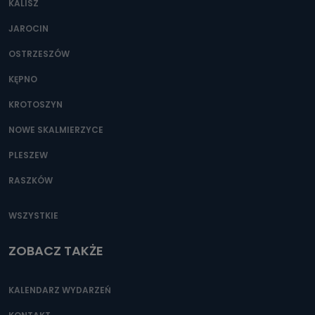
KALISZ
Można to zrobić pod numerem telefonu 62 735-51-05 lub
e-mailowo pod adresem: poczta@tvproart.pl
JAROCIN
OSTRZESZÓW
KĘPNO
KROTOSZYN
NOWE SKALMIERZYCE
PLESZEW
RASZKÓW
WSZYSTKIE
ZOBACZ TAKŻE
KALENDARZ WYDARZEŃ