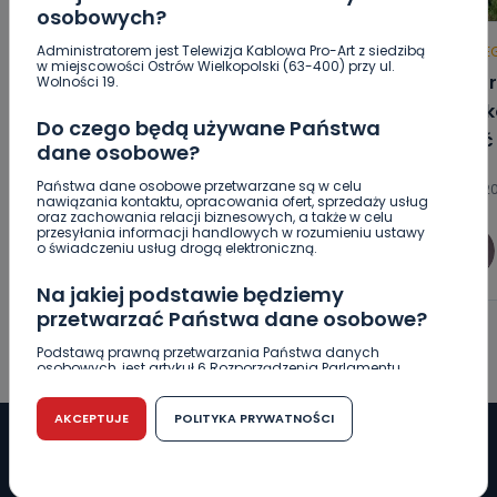
osobowych?
Administratorem jest Telewizja Kablowa Pro-Art z siedzibą
HOT
REGION
WIADOMOŚCI
HOT
RE
w miejscowości Ostrów Wielkopolski (63-400) przy ul.
Raulin, Witkowska, Marciniak,
Auto r
Wolności 19.
Kowalska. „Odyseja Antonińska”
Poszk
Do czego będą używane Państwa
dzień drugi [FOTO]
wyjść
dane osobowe?
Państwa dane osobowe przetwarzane są w celu
07.08.2026 20:56
07.08.20
nawiązania kontaktu, opracowania ofert, sprzedaży usług
oraz zachowania relacji biznesowych, a także w celu
przesyłania informacji handlowych w rozumieniu ustawy
o świadczeniu usług drogą elektroniczną.
0
Aleksandra Barczak
Na jakiej podstawie będziemy
przetwarzać Państwa dane osobowe?
Podstawą prawną przetwarzania Państwa danych
osobowych, jest artykuł 6 Rozporządzenia Parlamentu
Europejskiego i Rady (UE) 2016/679 z dnia 27 kwietnia 2016
r. w sprawie ochrony osób fizycznych w związku z
przetwarzaniem danych osobowych w sprawie
AKCEPTUJE
POLITYKA PRYWATNOŚCI
swobodnego przepływu takich danych oraz uchylenia
dyrektywy 95/46/WE (RODO).
Czy jest możliwość cofnięcia zgody?