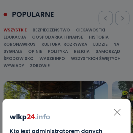
POPULARNE
WSZYSTKIE
BEZPIECZEŃSTWO
CIEKAWOSTKI
EDUKACJA
GOSPODARKA I FINANSE
HISTORIA
KORONAWIRUS
KULTURA I ROZRYWKA
LUDZIE
NA
SYGNALE
OPINIE
POLITYKA
RELIGIA
SAMORZĄD
ŚRODOWISKO
WASZE INFO
WSZYSTKICH ŚWIĘTYCH
WYWIADY
ZDROWIE
Kto jest administratorem danych