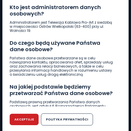
Kto jest administratorem danych
osobowych?
Pobierz logotyp
Administratorem jest Telewizja Kablowa Pro-Art z siedzibą
w miejscowości Ostrów Wielkopolski (63-400) przy ul.
Wolności 19.
LINIA INTERWENCYJNA
Do czego będą używane Państwa
661 997 997
dane osobowe?
Państwa dane osobowe przetwarzane są w celu
REDAKCJA
nawiązania kontaktu, opracowania ofert, sprzedaży usług
oraz zachowania relacji biznesowych, a także w celu
62 735 22 22
redakcja@wlkp24.info
przesyłania informacji handlowych w rozumieniu ustawy
o świadczeniu usług drogą elektroniczną.
DZIAŁ REKLAMY
Na jakiej podstawie będziemy
62 735 01 85
reklama@wlkp24.info
przetwarzać Państwa dane osobowe?
Podstawą prawną przetwarzania Państwa danych
osobowych, jest artykuł 6 Rozporządzenia Parlamentu
WIADOMOŚCI
Europejskiego i Rady (UE) 2016/679 z dnia 27 kwietnia 2016
r. w sprawie ochrony osób fizycznych w związku z
przetwarzaniem danych osobowych w sprawie
AKCEPTUJE
POLITYKA PRYWATNOŚCI
swobodnego przepływu takich danych oraz uchylenia
CIEKAWOSTKI
dyrektywy 95/46/WE (RODO).