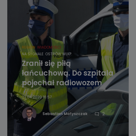
REGION
WIADOMOŚCI
NA SYGNALE
OSTRÓW WLKP.
Zranił się piłą
łańcuchową. Do szpitala
pojechał radiowozem
23.04.2020 16:57
2
Sebastian Matyszczak