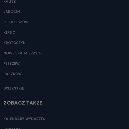
KALISZ
Można to zrobić pod numerem telefonu 62 735-51-05 lub
e-mailowo pod adresem: poczta@tvproart.pl
JAROCIN
OSTRZESZÓW
KĘPNO
KROTOSZYN
NOWE SKALMIERZYCE
PLESZEW
RASZKÓW
WSZYSTKIE
ZOBACZ TAKŻE
KALENDARZ WYDARZEŃ