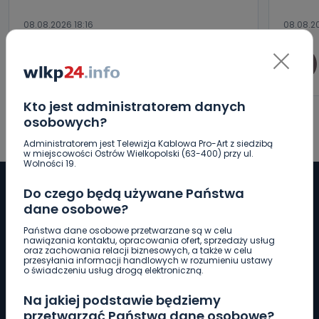
08.08.2026 18:16
08.08.20
0
Paulina Szczepaniak
Kto jest administratorem danych
osobowych?
Administratorem jest Telewizja Kablowa Pro-Art z siedzibą
w miejscowości Ostrów Wielkopolski (63-400) przy ul.
Wolności 19.
Do czego będą używane Państwa
dane osobowe?
Pobierz logotyp
Państwa dane osobowe przetwarzane są w celu
nawiązania kontaktu, opracowania ofert, sprzedaży usług
oraz zachowania relacji biznesowych, a także w celu
przesyłania informacji handlowych w rozumieniu ustawy
LINIA INTERWENCYJNA
o świadczeniu usług drogą elektroniczną.
661 997 997
Na jakiej podstawie będziemy
przetwarzać Państwa dane osobowe?