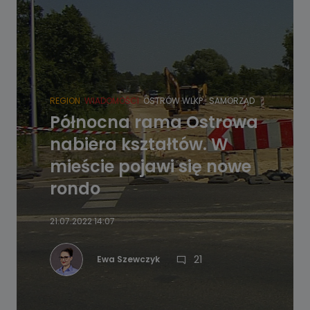
REGION
WIADOMOŚCI
OSTRÓW WLKP.
SAMORZĄD
Północna rama Ostrowa
nabiera kształtów. W
mieście pojawi się nowe
rondo
21.07.2022 14:07
21
Ewa Szewczyk