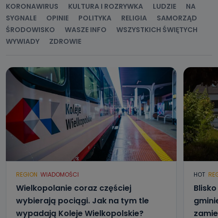
KORONAWIRUS
KULTURA I ROZRYWKA
LUDZIE
NA
SYGNALE
OPINIE
POLITYKA
RELIGIA
SAMORZĄD
ŚRODOWISKO
WASZE INFO
WSZYSTKICH ŚWIĘTYCH
WYWIADY
ZDROWIE
REGION
WIADOMOŚCI
HOT
RE
Wielkopolanie coraz częściej
Blisk
wybierają pociągi. Jak na tym tle
gmini
wypadają Koleje Wielkopolskie?
zamie