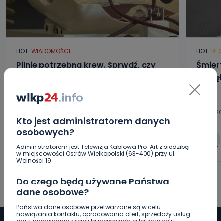
HOT
WIADOMOŚCI
HOT
RE
Pilnie potrzebna krew. Sprwdź, czy
Śmier
możesz pomóc [WIDEO]
Zginą
09.08.2026 12:13
09.08.2
Kto jest administratorem danych
osobowych?
0
Aleksandra Barczak
Administratorem jest Telewizja Kablowa Pro-Art z siedzibą
w miejscowości Ostrów Wielkopolski (63-400) przy ul.
Wolności 19.
Do czego będą używane Państwa
dane osobowe?
Państwa dane osobowe przetwarzane są w celu
nawiązania kontaktu, opracowania ofert, sprzedaży usług
oraz zachowania relacji biznesowych, a także w celu