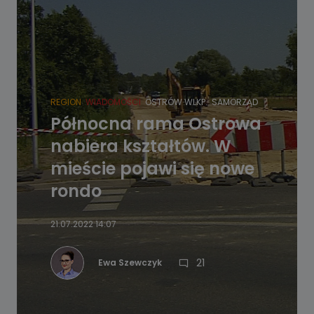
REGION
WIADOMOŚCI
OSTRÓW WLKP.
SAMORZĄD
Północna rama Ostrowa
nabiera kształtów. W
mieście pojawi się nowe
rondo
21.07.2022 14:07
21
Ewa Szewczyk