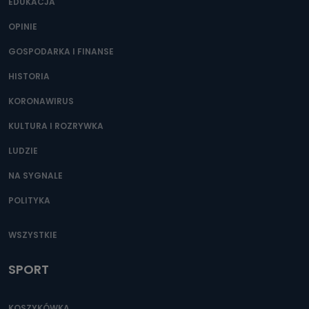
400) przy ul. Wolności 19 dostępu do danych osobowych
EDUKACJA
dotyczących Państwa oraz uzyskania ich kopii, a także
żądania ich sprostowania, usunięcia danych,
OPINIE
ograniczenia ich przetwarzania oraz prawo wniesienia
sprzeciwu wobec ich przetwarzania.
GOSPODARKA I FINANSE
Do kiedy Państwa dane osobowe będą
HISTORIA
przechowywane?
KORONAWIRUS
Do czasu wycofania zgody lub, jeśli dane będą
przetwarzane na podstawie prawnie uzasadnionego celu
administratora – do momentu wniesienia sprzeciwu.
KULTURA I ROZRYWKA
Jakie dane osobowe przetwarzamy?
LUDZIE
Przetwarzane kategorie Państwa danych osobowych to
NA SYGNALE
dane, które pochodzą bezpośrednio od Państwa (lub
zostały przekazane w Państwa imieniu) lub dane osobowe,
POLITYKA
które zostały zebrane ze źródeł publicznie dostępnych, w
szczególności: imię i nazwisko, adres e-mail, telefon
kontaktowy, adres korespondencyjny. Odbiorcą Pastwa
danych osobowych są pracownicy i współpracownicy
WSZYSTKIE
oraz partnerzy wspomagający administratora w jego
biznesowej działalności.
SPORT
Jak skontaktować się z inspektorem
danych osobowych?
KOSZYKÓWKA