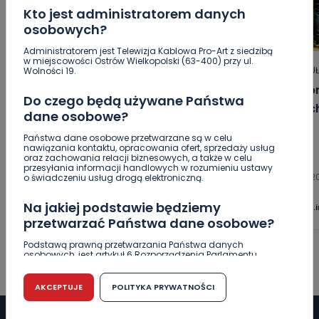
Kto jest administratorem danych
osobowych?
Administratorem jest Telewizja Kablowa Pro-Art z siedzibą
w miejscowości Ostrów Wielkopolski (63-400) przy ul.
HOT
REGION
WIADOMOŚCI
ARTYKU
Wolności 19.
„Niezwykli ludzie, niezwykłe podróże,
Jak p
Do czego będą używane Państwa
niezwykłe historie!”. Odyseja
letni
dane osobowe?
Antonińska – dzień pierwszy [FOTO]
Państwa dane osobowe przetwarzane są w celu
nawiązania kontaktu, opracowania ofert, sprzedaży usług
oraz zachowania relacji biznesowych, a także w celu
06.08.2026 20:13
przesyłania informacji handlowych w rozumieniu ustawy
06.08.2
o świadczeniu usług drogą elektroniczną.
0
Aleksandra Barczak
Na jakiej podstawie będziemy
wlkp24.
przetwarzać Państwa dane osobowe?
Podstawą prawną przetwarzania Państwa danych
osobowych, jest artykuł 6 Rozporządzenia Parlamentu
Europejskiego i Rady (UE) 2016/679 z dnia 27 kwietnia 2016
r. w sprawie ochrony osób fizycznych w związku z
przetwarzaniem danych osobowych w sprawie
AKCEPTUJE
POLITYKA PRYWATNOŚCI
swobodnego przepływu takich danych oraz uchylenia
dyrektywy 95/46/WE (RODO).