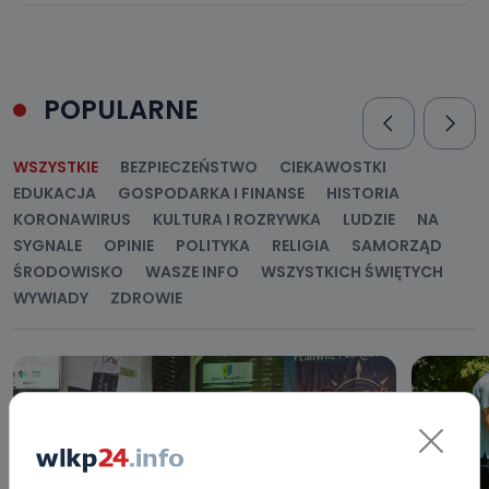
POPULARNE
WSZYSTKIE
BEZPIECZEŃSTWO
CIEKAWOSTKI
EDUKACJA
GOSPODARKA I FINANSE
HISTORIA
KORONAWIRUS
KULTURA I ROZRYWKA
LUDZIE
NA
SYGNALE
OPINIE
POLITYKA
RELIGIA
SAMORZĄD
ŚRODOWISKO
WASZE INFO
WSZYSTKICH ŚWIĘTYCH
WYWIADY
ZDROWIE