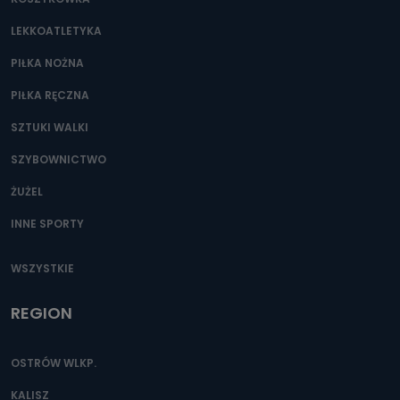
Można to zrobić pod numerem telefonu 62 735-51-05 lub
e-mailowo pod adresem: poczta@tvproart.pl
LEKKOATLETYKA
PIŁKA NOŻNA
PIŁKA RĘCZNA
SZTUKI WALKI
SZYBOWNICTWO
ŻUŻEL
INNE SPORTY
WSZYSTKIE
REGION
OSTRÓW WLKP.
KALISZ