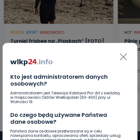
REGION
SPORT
WIADOMOŚCI
HOT
WI
Turniej frisbee na „Piaskach” [FOTO]
Pilnie
możes
09.08.2026 14:55
09.08.20
Kto jest administratorem danych
osobowych?
0
Aleksandra Barczak
Administratorem jest Telewizja Kablowa Pro-Art z siedzibą
w miejscowości Ostrów Wielkopolski (63-400) przy ul.
Wolności 19.
Do czego będą używane Państwa
dane osobowe?
Państwa dane osobowe przetwarzane są w celu
nawiązania kontaktu, opracowania ofert, sprzedaży usług
oraz zachowania relacji biznesowych, a także w celu