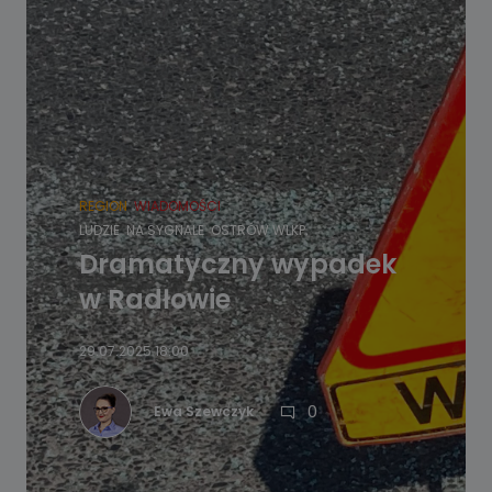
REGION
WIADOMOŚCI
LUDZIE
NA SYGNALE
OSTRÓW WLKP.
Dramatyczny wypadek
w Radłowie
29.07.2025 18:00
0
Ewa Szewczyk