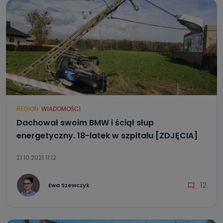
REGION
WIADOMOŚCI
Dachował swoim BMW i ściął słup
energetyczny. 18-latek w szpitalu [ZDJĘCIA]
21.10.2021 11:12
12
Ewa Szewczyk