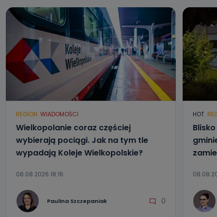
REGION
WIADOMOŚCI
HOT
RE
Wielkopolanie coraz częściej
Blisk
wybierają pociągi. Jak na tym tle
gmini
wypadają Koleje Wielkopolskie?
zamie
08.08.2026 18:16
08.08.20
0
Paulina Szczepaniak