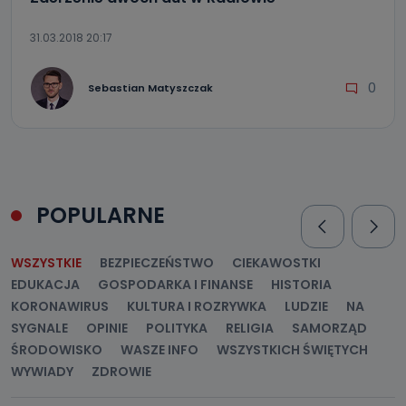
przetwarzane na podstawie prawnie uzasadnionego celu
administratora – do momentu wniesienia sprzeciwu.
31.03.2018 20:17
Jakie dane osobowe przetwarzamy?
0
Przetwarzane kategorie Państwa danych osobowych to
Sebastian Matyszczak
dane, które pochodzą bezpośrednio od Państwa (lub
zostały przekazane w Państwa imieniu) lub dane osobowe,
które zostały zebrane ze źródeł publicznie dostępnych, w
szczególności: imię i nazwisko, adres e-mail, telefon
kontaktowy, adres korespondencyjny. Odbiorcą Pastwa
danych osobowych są pracownicy i współpracownicy
oraz partnerzy wspomagający administratora w jego
biznesowej działalności.
POPULARNE
Jak skontaktować się z inspektorem
danych osobowych?
WSZYSTKIE
BEZPIECZEŃSTWO
CIEKAWOSTKI
Można to zrobić pod numerem telefonu 62 735-51-05 lub
EDUKACJA
GOSPODARKA I FINANSE
HISTORIA
e-mailowo pod adresem: poczta@tvproart.pl
KORONAWIRUS
KULTURA I ROZRYWKA
LUDZIE
NA
SYGNALE
OPINIE
POLITYKA
RELIGIA
SAMORZĄD
ŚRODOWISKO
WASZE INFO
WSZYSTKICH ŚWIĘTYCH
WYWIADY
ZDROWIE