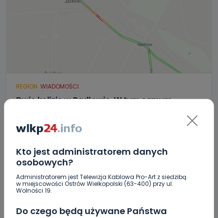
REGION
WIADOMOŚCI
Dwie kolizje w Radłowie. W tym samym
miejscu i czasie [ZDJĘCIA] [AKTUALIZACJA]
05.11.2018 09:43
Kto jest administratorem danych
0
osobowych?
Sebastian Matyszczak
Administratorem jest Telewizja Kablowa Pro-Art z siedzibą
w miejscowości Ostrów Wielkopolski (63-400) przy ul.
Wolności 19.
Do czego będą używane Państwa