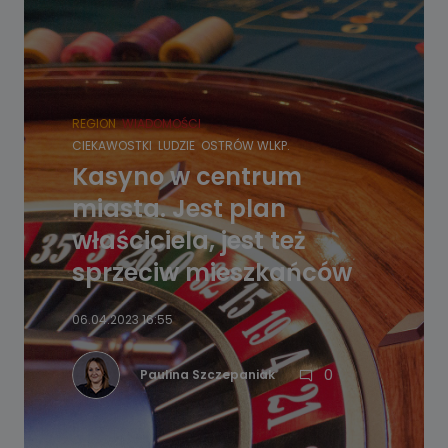
REGION
WIADOMOŚCI
CIEKAWOSTKI
LUDZIE
OSTRÓW WLKP.
Kasyno w centrum
miasta. Jest plan
właściciela, jest też
sprzeciw mieszkańców
06.04.2023 16:55
0
Paulina Szczepaniak