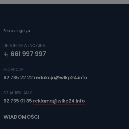
Kiedy i komu możemy przekazać
Państwa dane?
Telewizja Kablowa Pro-Art z siedzibą w miejscowości
Ostrów Wielkopolski (63-400) przy ul. Wolności 19 nie
przekazuje Państwa danych osobowych podmiotom
trzecim, jak również nie są one wykorzystywane w
Pobierz logotyp
procesach zautomatyzowanego profilowania.
Co mogą Państwo zrobić z
LINIA INTERWENCYJNA
przekazanymi nam danymi?
661 997 997
Po wyrażeniu zgody na przetwarzanie danych osobowych,
mają Państwo prawo do żądania od Telewizji Kablowa
Pro-Art z siedzibą w miejscowości Ostrów Wielkopolski (63-
REDAKCJA
400) przy ul. Wolności 19 dostępu do danych osobowych
dotyczących Państwa oraz uzyskania ich kopii, a także
62 735 22 22
redakcja@wlkp24.info
żądania ich sprostowania, usunięcia danych,
ograniczenia ich przetwarzania oraz prawo wniesienia
sprzeciwu wobec ich przetwarzania.
DZIAŁ REKLAMY
Do kiedy Państwa dane osobowe będą
62 735 01 85
reklama@wlkp24.info
przechowywane?
Do czasu wycofania zgody lub, jeśli dane będą
WIADOMOŚCI
przetwarzane na podstawie prawnie uzasadnionego celu
administratora – do momentu wniesienia sprzeciwu.