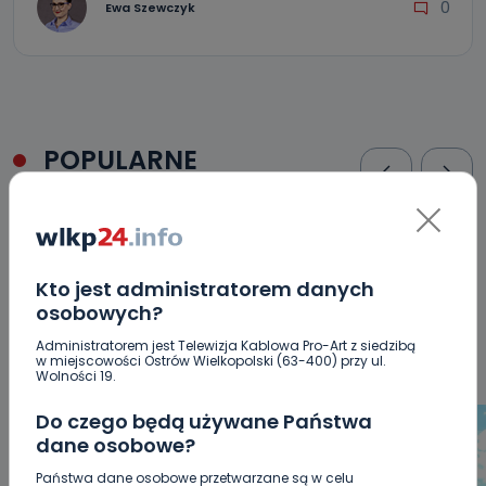
0
Ewa Szewczyk
POPULARNE
WSZYSTKIE
BEZPIECZEŃSTWO
CIEKAWOSTKI
EDUKACJA
GOSPODARKA I FINANSE
HISTORIA
KORONAWIRUS
KULTURA I ROZRYWKA
LUDZIE
NA
Kto jest administratorem danych
SYGNALE
OPINIE
POLITYKA
RELIGIA
SAMORZĄD
osobowych?
ŚRODOWISKO
WASZE INFO
WSZYSTKICH ŚWIĘTYCH
WYWIADY
ZDROWIE
Administratorem jest Telewizja Kablowa Pro-Art z siedzibą
w miejscowości Ostrów Wielkopolski (63-400) przy ul.
Wolności 19.
Do czego będą używane Państwa
dane osobowe?
Państwa dane osobowe przetwarzane są w celu