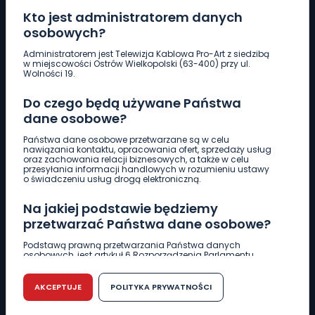
Kto jest administratorem danych
osobowych?
Pobierz logotyp
Administratorem jest Telewizja Kablowa Pro-Art z siedzibą
w miejscowości Ostrów Wielkopolski (63-400) przy ul.
Wolności 19.
LINIA INTERWENCYJNA
Do czego będą używane Państwa
661 997 997
dane osobowe?
Państwa dane osobowe przetwarzane są w celu
REDAKCJA
nawiązania kontaktu, opracowania ofert, sprzedaży usług
oraz zachowania relacji biznesowych, a także w celu
62 735 22 22
redakcja@wlkp24.info
przesyłania informacji handlowych w rozumieniu ustawy
o świadczeniu usług drogą elektroniczną.
DZIAŁ REKLAMY
Na jakiej podstawie będziemy
62 735 01 85
reklama@wlkp24.info
przetwarzać Państwa dane osobowe?
Podstawą prawną przetwarzania Państwa danych
osobowych, jest artykuł 6 Rozporządzenia Parlamentu
WIADOMOŚCI
Europejskiego i Rady (UE) 2016/679 z dnia 27 kwietnia 2016
r. w sprawie ochrony osób fizycznych w związku z
przetwarzaniem danych osobowych w sprawie
AKCEPTUJE
POLITYKA PRYWATNOŚCI
swobodnego przepływu takich danych oraz uchylenia
CIEKAWOSTKI
dyrektywy 95/46/WE (RODO).