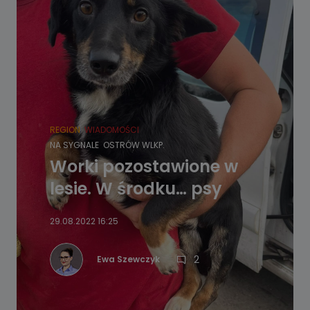
REGION
WIADOMOŚCI
NA SYGNALE
OSTRÓW WLKP.
Worki pozostawione w
lesie. W środku… psy
29.08.2022 16:25
2
Ewa Szewczyk