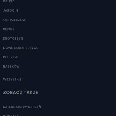
KALISZ
Można to zrobić pod numerem telefonu 62 735-51-05 lub
e-mailowo pod adresem: poczta@tvproart.pl
JAROCIN
OSTRZESZÓW
KĘPNO
KROTOSZYN
NOWE SKALMIERZYCE
PLESZEW
RASZKÓW
WSZYSTKIE
ZOBACZ TAKŻE
KALENDARZ WYDARZEŃ