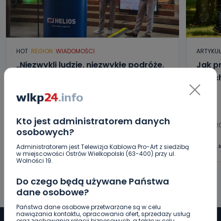
HOT
REGION
WIADOMOŚCI
ARTYKU
„Niezwykli ludzie, niezwykłe podróże,
Jak p
niezwykłe historie!”. Odyseja
letni
Antonińska – dzień pierwszy [FOTO]
06.08.2026 20:13
Kto jest administratorem danych
06.08.2
osobowych?
0
Aleksandra Barczak
wlkp24.
Administratorem jest Telewizja Kablowa Pro-Art z siedzibą
w miejscowości Ostrów Wielkopolski (63-400) przy ul.
Wolności 19.
Do czego będą używane Państwa
dane osobowe?
Państwa dane osobowe przetwarzane są w celu
nawiązania kontaktu, opracowania ofert, sprzedaży usług
oraz zachowania relacji biznesowych, a także w celu