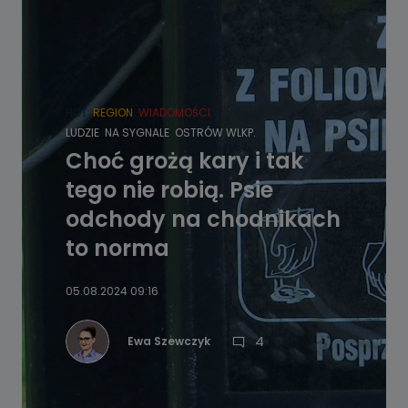
HOT
REGION
WIADOMOŚCI
LUDZIE
NA SYGNALE
OSTRÓW WLKP.
Choć grożą kary i tak
tego nie robią. Psie
odchody na chodnikach
to norma
05.08.2024 09:16
4
Ewa Szewczyk