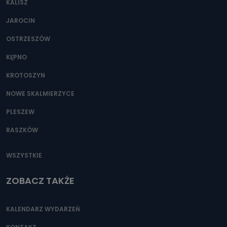
KALISZ
Można to zrobić pod numerem telefonu 62 735-51-05 lub
e-mailowo pod adresem: poczta@tvproart.pl
JAROCIN
OSTRZESZÓW
KĘPNO
KROTOSZYN
NOWE SKALMIERZYCE
PLESZEW
RASZKÓW
WSZYSTKIE
ZOBACZ TAKŻE
KALENDARZ WYDARZEŃ