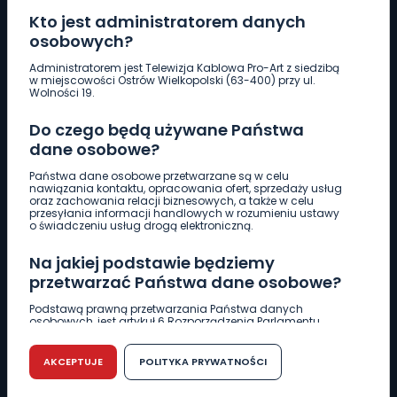
Kto jest administratorem danych
osobowych?
Pobierz logotyp
Administratorem jest Telewizja Kablowa Pro-Art z siedzibą
w miejscowości Ostrów Wielkopolski (63-400) przy ul.
Wolności 19.
LINIA INTERWENCYJNA
Do czego będą używane Państwa
661 997 997
dane osobowe?
Państwa dane osobowe przetwarzane są w celu
REDAKCJA
nawiązania kontaktu, opracowania ofert, sprzedaży usług
oraz zachowania relacji biznesowych, a także w celu
62 735 22 22
redakcja@wlkp24.info
przesyłania informacji handlowych w rozumieniu ustawy
o świadczeniu usług drogą elektroniczną.
DZIAŁ REKLAMY
Na jakiej podstawie będziemy
62 735 01 85
reklama@wlkp24.info
przetwarzać Państwa dane osobowe?
Podstawą prawną przetwarzania Państwa danych
osobowych, jest artykuł 6 Rozporządzenia Parlamentu
WIADOMOŚCI
Europejskiego i Rady (UE) 2016/679 z dnia 27 kwietnia 2016
r. w sprawie ochrony osób fizycznych w związku z
przetwarzaniem danych osobowych w sprawie
AKCEPTUJE
POLITYKA PRYWATNOŚCI
swobodnego przepływu takich danych oraz uchylenia
CIEKAWOSTKI
dyrektywy 95/46/WE (RODO).