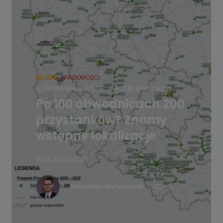
REGION
WIADOMOŚCI
GOSPODARKA I FINANSE
JAROCIN
KROTOSZYN
Po 100 obwodnicach 200
przystanków? Znamy
wstępne lokalizacje
14.05.2020 09:35
5
Sebastian Matyszczak