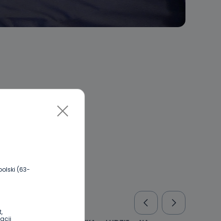
olski (63-
,
acji