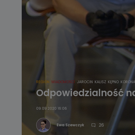
REGION
WIADOMOŚCI
JAROCIN
KALISZ
KĘPNO
KORONA
Odpowiedzialność na
09.09.2020 16:06
26
Ewa Szewczyk