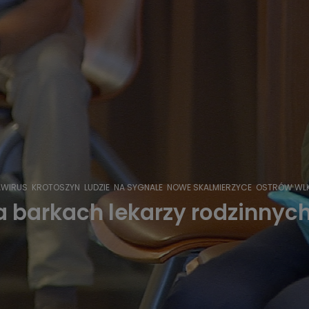
WIRUS
KROTOSZYN
LUDZIE
NA SYGNALE
NOWE SKALMIERZYCE
OSTRÓW WLK
 barkach lekarzy rodzinnyc