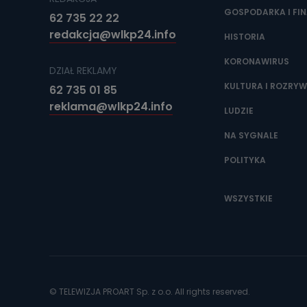
GOSPODARKA I FI
62 735 22 22
redakcja@wlkp24.info
HISTORIA
KORONAWIRUS
DZIAŁ REKLAMY
KULTURA I ROZRY
62 735 01 85
reklama@wlkp24.info
LUDZIE
NA SYGNALE
POLITYKA
WSZYSTKIE
© TELEWIZJA PROART Sp. z o.o. All rights reserved.