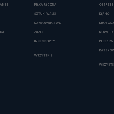
NANSE
PIŁKA RĘCZNA
OSTRZE
SZTUKI WALKI
KĘPNO
SZYBOWNICTWO
KROTOS
WKA
ŻUŻEL
NOWE SK
INNE SPORTY
PLESZEW
RASZKÓ
WSZYSTKIE
WSZYSTK