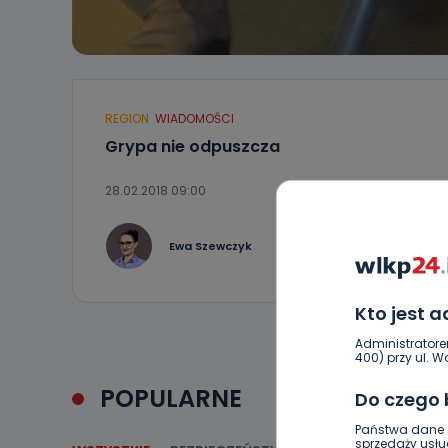
REGION
WIADOMOŚCI
Grypa nie odpuszcza
28.02.2018 09:00
0
Ewa Szewczyk
Kto jest 
Administratore
400) przy ul. Wo
POPULARNE
Do czego
Państwa dane o
sprzedaży usłu