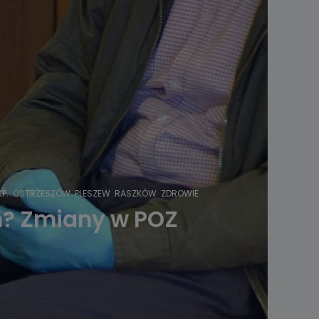
P.
OSTRZESZÓW
PLESZEW
RASZKÓW
ZDROWIE
h? Zmiany w POZ