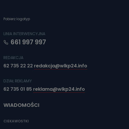
Można to zrobić pod numerem telefonu 62 735-51-05 lub
e-mailowo pod adresem: poczta@tvproart.pl
Pobierz logotyp
LINIA INTERWENCYJNA
661 997 997
REDAKCJA
62 735 22 22
redakcja@wlkp24.info
DZIAŁ REKLAMY
62 735 01 85
reklama@wlkp24.info
WIADOMOŚCI
CIEKAWOSTKI