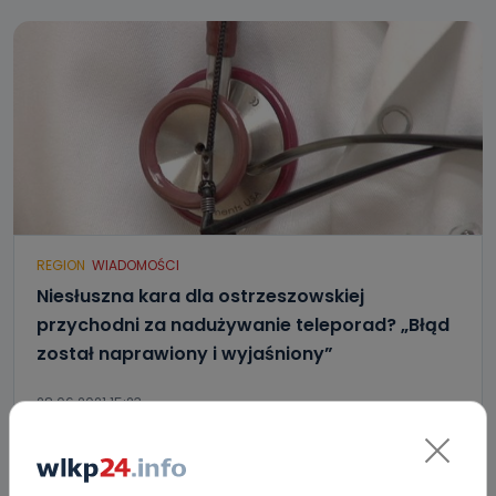
REGION
WIADOMOŚCI
Niesłuszna kara dla ostrzeszowskiej
przychodni za nadużywanie teleporad? „Błąd
został naprawiony i wyjaśniony”
28.06.2021 15:23
3
Sebastian Matyszczak