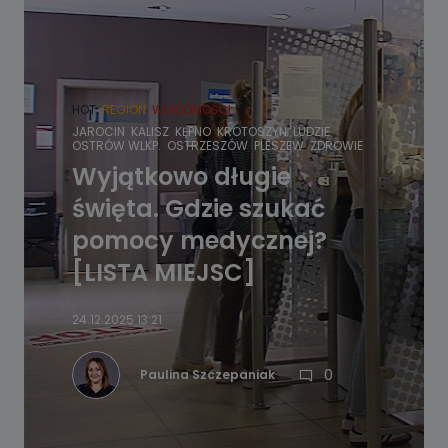
HOT
REGION
WIADOMOŚCI
JAROCIN
KALISZ
KĘPNO
KROTOSZYN
LUDZIE
OSTRÓW WLKP.
OSTRZESZÓW
PLESZEW
ZDROWIE
Wyjątkowo długie
święta. Gdzie szukać
pomocy medycznej?
[LISTA MIEJSC]
24.12.2025 13:21
0
Paulina Szczepaniak