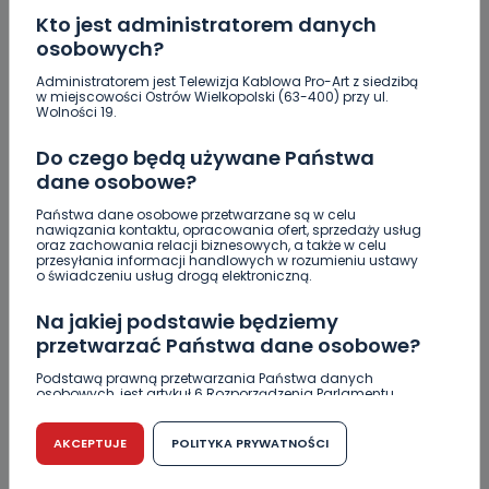
Kto jest administratorem danych
osobowych?
Administratorem jest Telewizja Kablowa Pro-Art z siedzibą
w miejscowości Ostrów Wielkopolski (63-400) przy ul.
Wolności 19.
Do czego będą używane Państwa
dane osobowe?
Państwa dane osobowe przetwarzane są w celu
nawiązania kontaktu, opracowania ofert, sprzedaży usług
oraz zachowania relacji biznesowych, a także w celu
przesyłania informacji handlowych w rozumieniu ustawy
o świadczeniu usług drogą elektroniczną.
REGION
WIADOMOŚCI
Dostała zawału w przychodni. Lądowało LPR
Na jakiej podstawie będziemy
[AKTUALIZACJA]
przetwarzać Państwa dane osobowe?
Podstawą prawną przetwarzania Państwa danych
15.02.2019 11:03
osobowych, jest artykuł 6 Rozporządzenia Parlamentu
Europejskiego i Rady (UE) 2016/679 z dnia 27 kwietnia 2016
r. w sprawie ochrony osób fizycznych w związku z
przetwarzaniem danych osobowych w sprawie
AKCEPTUJE
POLITYKA PRYWATNOŚCI
11
Sebastian Matyszczak
swobodnego przepływu takich danych oraz uchylenia
dyrektywy 95/46/WE (RODO).