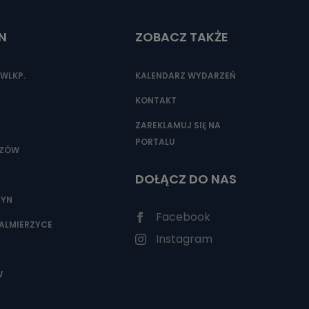
N
ZOBACZ TAKŻE
nio od
brane ze
WLKP.
KALENDARZ WYDARZEŃ
taktowy,
racownicy
KONTAKT
ZAREKLAMUJ SIĘ NA
PORTALU
SZÓW
DOŁĄCZ DO NAS
ZYN
Facebook
ALMIERZYCE
Instagram
W