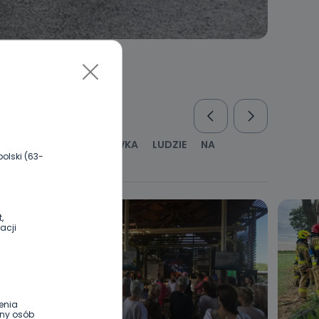
RUS
KULTURA I ROZRYWKA
LUDZIE
NA
olski (63-
WYWIADY
ZDROWIE
,
acji
enia
ony osób