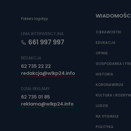
Do czasu wycof
uzasadnionego
WIADOMOŚC
Jakie da
Pobierz logotyp
Przetwarzane 
Państwa (lub z
CIEKAWOSTKI
LINIA INTERWENCYJNA
źródeł publiczn
adres korespo
661 997 997
oraz partnerzy
EDUKACJA
OPINIE
Jak skont
REDAKCJA
Można to zrob
GOSPODARKA I FI
62 735 22 22
poczta@tvproar
redakcja@wlkp24.info
HISTORIA
KORONAWIRUS
DZIAŁ REKLAMY
KULTURA I ROZRY
62 735 01 85
reklama@wlkp24.info
LUDZIE
NA SYGNALE
POLITYKA