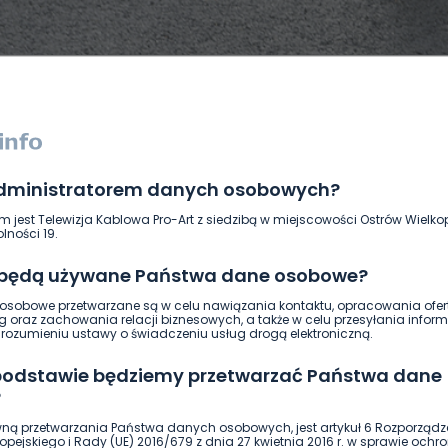
administratorem danych osobowych?
DUKACJA
GOSPODARKA I FINANSE
HISTORIA
KORONAWI
m jest Telewizja Kablowa Pro-Art z siedzibą w miejscowości Ostrów Wielkop
ĄD
ŚRODOWISKO
WASZE INFO
WSZYSTKICH ŚWIĘTYCH
lności 19.
 będą używane Państwa dane osobowe?
sobowe przetwarzane są w celu nawiązania kontaktu, opracowania ofert
g oraz zachowania relacji biznesowych, a także w celu przesyłania inform
ozumieniu ustawy o świadczeniu usług drogą elektroniczną.
 podstawie będziemy przetwarzać Państwa dane
?
ną przetwarzania Państwa danych osobowych, jest artykuł 6 Rozporządz
pejskiego i Rady (UE) 2016/679 z dnia 27 kwietnia 2016 r. w sprawie ochr