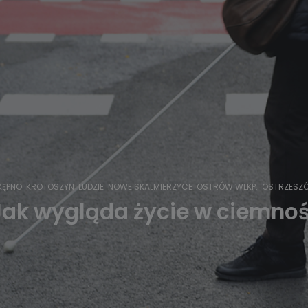
KĘPNO
KROTOSZYN
LUDZIE
NOWE SKALMIERZYCE
OSTRÓW WLKP.
OSTRZESZ
ak wygląda życie w ciemnoś