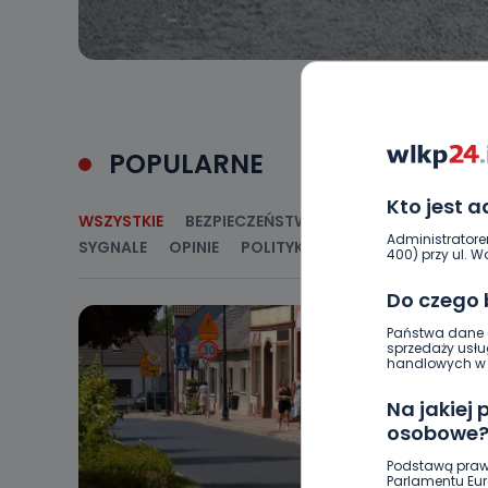
POPULARNE
Kto jest 
WSZYSTKIE
BEZPIECZEŃSTWO
CIEKAWOSTKI
E
Administratore
SYGNALE
OPINIE
POLITYKA
RELIGIA
SAMORZ
400) przy ul. Wo
Do czego
Państwa dane o
sprzedaży usłu
handlowych w r
Na jakiej
osobowe
Podstawą praw
Parlamentu Euro