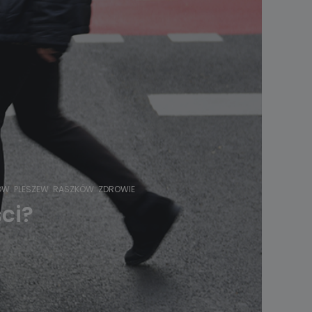
ÓW
PLESZEW
RASZKÓW
ZDROWIE
ci?